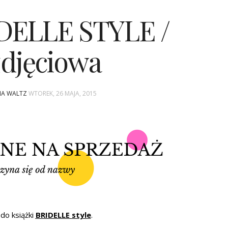
IDELLE STYLE /
zdjęciowa
INA WALTZ
WTOREK, 26 MAJA, 2015
 do książki
BRIDELLE
style
.