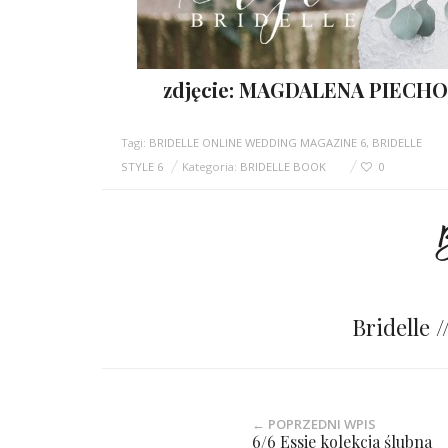
zdjęcie: MAGDALENA PIECH
Tagi:
BRIDELLE ONLINE WEDDING MAGAZINE 6
,
BRIDELLE
STYLE 6
Kategoria:
BRIDELLE BOOK
0
Bridelle 
← POPRZEDNI WPIS
6/6 Essie kolekcja ślubna