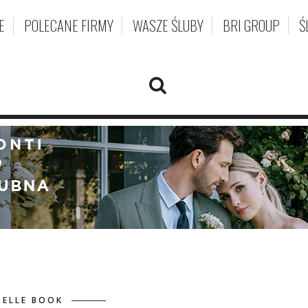
E
POLECANE FIRMY
WASZE ŚLUBY
BRI GROUP
Ś
DELLE BOOK