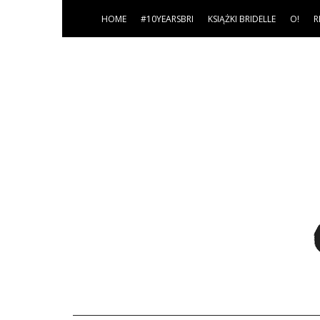
HOME
#10YEARSBRI
KSIĄŻKI BRIDELLE
O!
R