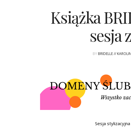
Książka BR
sesja 
BY
BRIDELLE // KAROL
Sesja stylizacyjna