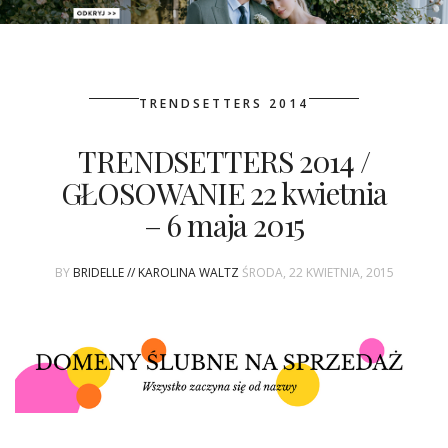
PATRONAT
TRENDSETTERS 2014
SPONSORING
TRENDSETTERS 2014 /
KONKURSY
GŁOSOWANIE 22 kwietnia
KSIĄŻKI BRIDELLE
– 6 maja 2015
POLECANE FIRMY
BY
BRIDELLE // KAROLINA WALTZ
ŚRODA, 22 KWIETNIA, 2015
WASZE ŚLUBY
{HOT SEXY BEST}
BRI GROUP