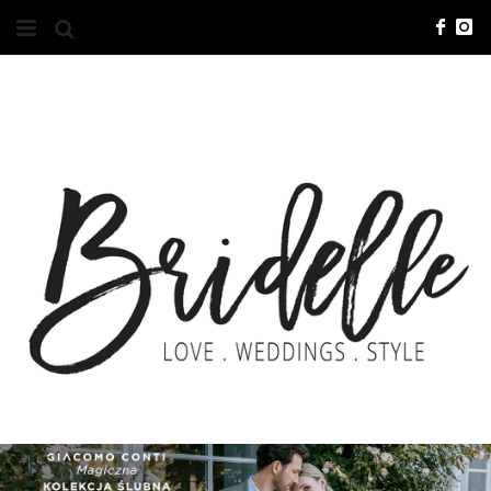
#10YEARSBRI
INFO
O NAS
KONTAKT
REKLAMA
ADVERTISING
BRICREATIVES
ZGŁOSZENIA