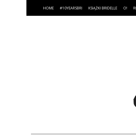
HOME
#10YEARSBRI
KSIĄŻKI BRIDELLE
O!
R