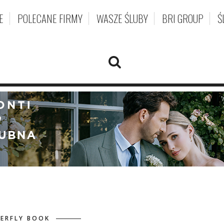
E
POLECANE FIRMY
WASZE ŚLUBY
BRI GROUP
Ś
ERFLY BOOK