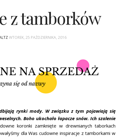
je z tamborków
WALTZ
WTOREK, 25 PAŹDZIERNIKA, 2016
bijają rynki mody. W związku z tym pojawiają się
weselnych. Boho ukochało łapacze snów. Ich szalenie
downe koronki zamknięte w drewnianych taborkach
owałyśmy dla Was cudowne inspiracje z tamborkami w