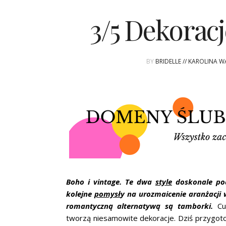
3/5 Dekorac
BY
BRIDELLE // KAROLINA 
Boho i vintage. Te dwa
style
doskonale pod
kolejne
pomysł
y na urozmaicenie aranżacji 
romantyczną alternatywą są tamborki.
Cu
tworzą niesamowite dekoracje. Dziś przygot