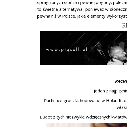
spragnionych słońca i pewnej pogody, poleca
to świetna alternatywa, ponieważ w słoneczne
pewna niż w Polsce. Jakie elementy wykorzyst
R
PACH
Jeden z najpiękn
Pachnące groszki, hodowane w Holandii, do
włas
Bukiet z tych niezwykle wdzięcznych
kwiat
ów