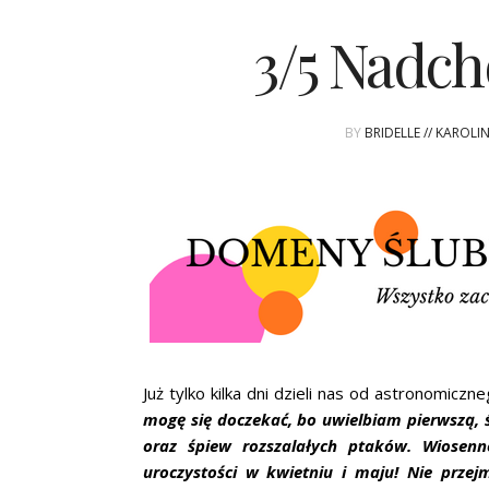
3/5 Nadch
BY
BRIDELLE // KAROL
Już tylko kilka dni dzieli nas od astronomicz
mogę się doczekać, bo uwielbiam pierwszą, ś
oraz śpiew rozszalałych ptaków. Wiose
uroczystości w kwietniu i maju! Nie przejm