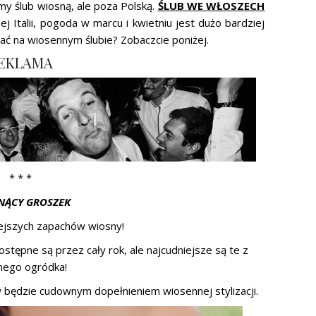
my ślub wiosną, ale poza Polską.
ŚLUB WE WŁOSZECH
j Italii, pogoda w marcu i kwietniu jest dużo bardziej
ać na wiosennym ślubie? Zobaczcie poniżej.
EKLAMA
* * *
NĄCY GROSZEK
iejszych zapachów wiosny!
stępne są przez cały rok, ale najcudniejsze są te z
nego ogródka!
 będzie cudownym dopełnieniem wiosennej stylizacji.