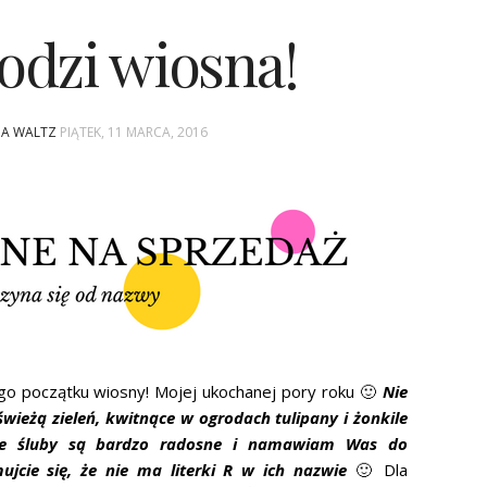
odzi wiosna!
INA WALTZ
PIĄTEK, 11 MARCA, 2016
nego początku wiosny! Mojej ukochanej pory roku 🙂
Nie
wieżą zieleń, kwitnące w ogrodach tulipany i żonkile
nne śluby są bardzo radosne i namawiam Was do
ujcie się, że nie ma literki R w ich nazwie
🙂 Dla