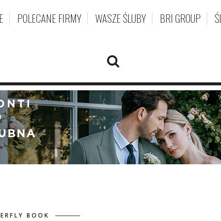
E
POLECANE FIRMY
WASZE ŚLUBY
BRI GROUP
Ś
ERFLY BOOK