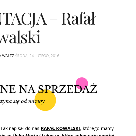
TACJA – Rafał
walski
NA WALTZ
ŚRODA, 24 LUTEGO, 2016
Tak napisał do nas
RAFAŁ KOWALSKI
, którego mamy
acja ze ślubu Marty i Łukasza, którą zobaczycie poniżej