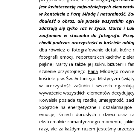
jest kwintesencją najważniejszych elementów
w kontakcie z Parą Młodą i naturalność. Zac
dbałość o obraz, ale przede wszystkim og
zdarzają się tylko raz w życiu. Marta i Łu
zaufaniem w stosunku do fotografa. Przepi
chwili podczas uroczystości w kościele oddaj
dba również o fotografowanie detali, które 
fotografii emocji, reporterskich kadrów z eleme
pięknej Marty (a także jej sukni, biżuterii 
szalenie przystojnego
Pana
Młodego również
kościele p.w. Św. Antoniego. Mistycyzm świą
w uroczystość zaślubin i wszech ogarniaj
wyważenie wszystkich elementów decydując
Kowalski posiada tę rzadką umiejętność, za
Spójrzcie na energetyczne i oszałamiające
emocje, śmiech dorosłych i dzieci oraz ra
ekstremalnie romantycznego momentu, jakim j
razy, ale za każdym razem jesteśmy urzeczon