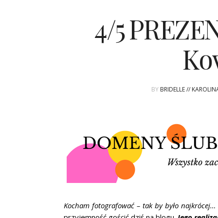
4/5 PREZEN
Ko
BY
BRIDELLE // KAROLI
Kocham fotografować – tak by było najkrócej…
przyjemność gościć dziś na blogu.
Jego realiz