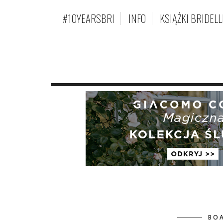
#10YEARSBRI
INFO
KSIĄŻKI BRIDELL
BO