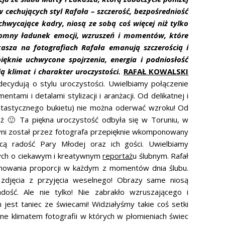
 cechujących styl Rafała – szczerość, bezpośredniość
hwycające kadry, niosą ze sobą coś więcej niż tylko
romny ładunek emocji, wzruszeń i momentów, które
kasza na fotografiach Rafała emanują szczerością i
ęknie uchwycone spojrzenia, energia i podniosłość
ą klimat i charakter uroczystości.
RAFAŁ KOWALSKI
decydują o stylu uroczystości. Uwielbiamy połączenie
ntami i detalami stylizacji i aranżacji. Od delikatnej i
i fantastycznego bukietu) nie można oderwać wzroku! Od
 🙂 Ta piękna uroczystość odbyła się w Toruniu, w
tyni został przez fotografa przepięknie wkomponowany
ącą radość Pary Młodej oraz ich gości. Uwielbiamy
ych o ciekawym i kreatywnym
reportaż
u ślubnym. Rafał
chowania proporcji w każdym z momentów dnia ślubu.
 zdjęcia z przyjęcia weselnego! Obrazy same niosą
dość. Ale nie tylko! Nie zabrakło wzruszającego i
est taniec ze świecami! Widziałyśmy takie coś setki
e klimatem fotografii w których w płomieniach świec