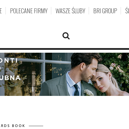
E
POLECANE FIRMY
WASZE ŚLUBY
BRI GROUP
Ś
ARDS BOOK