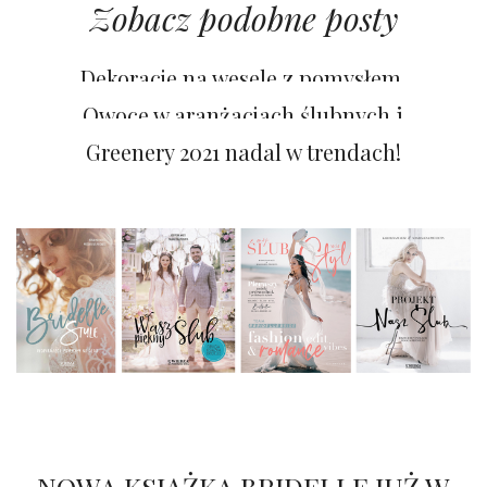
Zobacz podobne posty
Dekoracje na wesele z pomysłem.
Trendy 2022
Owoce w aranżacjach ślubnych i
weselnych
Greenery 2021 nadal w trendach!
NOWA KSIĄŻKA BRIDELLE JUŻ W