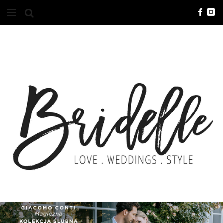
#10YEARSBRI
INFO
O NAS
KONTAKT
REKLAMA
ADVERTISING
BRICREATIVES
ZGŁOSZENIA