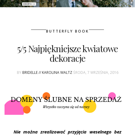
PATRONAT
BUTTERFLY BOOK
SPONSORING
5/5 Najpiękniejsze kwiatowe
KONKURSY
dekoracje
KSIĄŻKI BRIDELLE
BY
BRIDELLE // KAROLINA WALTZ
ŚRODA, 7 WRZEŚNIA, 2016
POLECANE FIRMY
WASZE ŚLUBY
{HOT SEXY BEST}
BRI GROUP
Nie można zrealizować przyjęcia weselnego bez