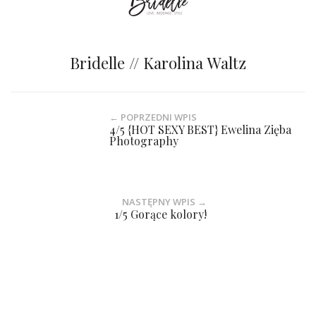
Bridelle // Karolina Waltz
← POPRZEDNI WPIS
4/5 {HOT SEXY BEST} Ewelina Zięba
Photography
NASTĘPNY WPIS →
1/5 Gorące kolory!