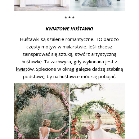
* * *
KWIATOWE HUŚTAWKI
Huśtawki są szalenie romantyczne. TO bardzo
częsty motyw w malarstwie. Jeśli chcesz
zainspirować się sztuką, stwórz artystyczną
huśtawkę. Ta zachwyca, gdy wykonana jest z
kwiat
ów. Splecione w okrąg gałęzie dadzą stabilną
podstawę, by na huśtawce móc się pobujać.