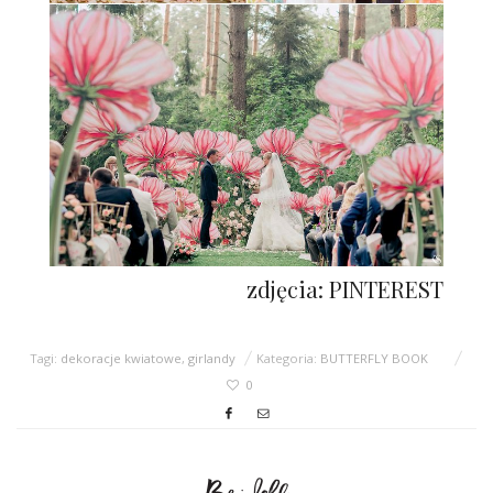
zdjęcia: PINTEREST
Tagi:
dekoracje kwiatowe
,
girlandy
Kategoria:
BUTTERFLY BOOK
0