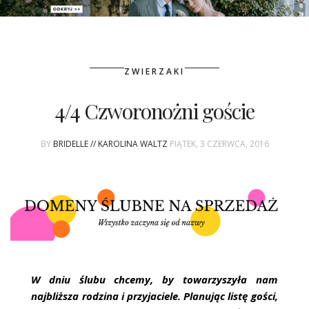
PATRONAT
ZWIERZAKI
SPONSORING
4/4 Czworonożni goście
KONKURSY
BY
BRIDELLE // KAROLINA WALTZ
PIĄTEK, 3 CZERWCA, 2016
KSIĄŻKI BRIDELLE
POLECANE FIRMY
WASZE ŚLUBY
{HOT SEXY BEST}
W dniu ślubu chcemy, by towarzyszyła nam
BRI GROUP
najbliższa rodzina i przyjaciele. Planując listę gości,