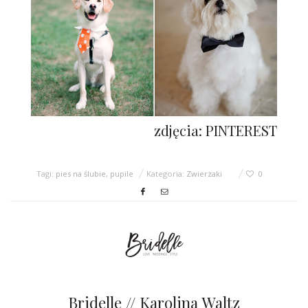
zdjęcia: PINTEREST
Tagi:
pies na ślubie
,
pupile
Kategoria:
Zwierzaki
0
Bridelle // Karolina Waltz