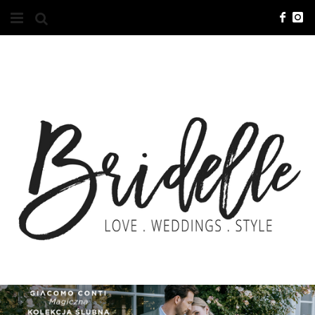
#10YEARSBRI
INFO
O NAS
KONTAKT
REKLAMA
ADVERTISING
BRICREATIVES
ZGŁOSZENIA