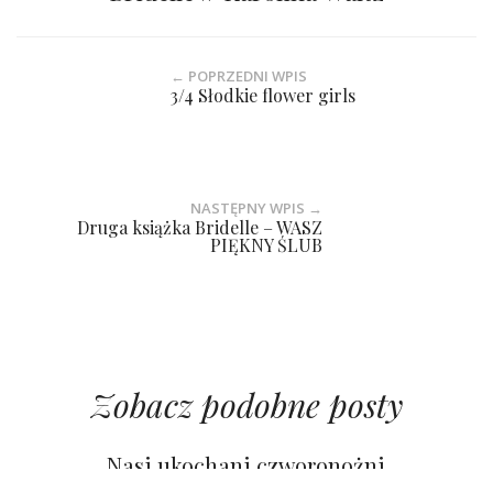
← POPRZEDNI WPIS
3/4 Słodkie flower girls
NASTĘPNY WPIS →
Druga książka Bridelle – WASZ
PIĘKNY ŚLUB
Zobacz podobne posty
Nasi ukochani czworonożni
przyjaciele na ślubie