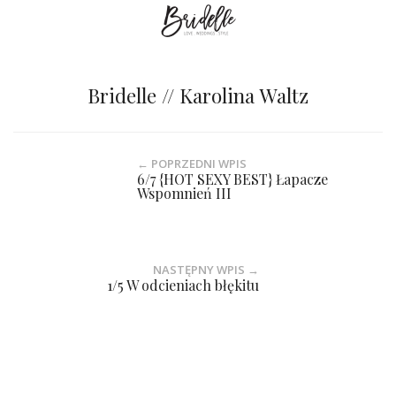
Bridelle // Karolina Waltz
← POPRZEDNI WPIS
6/7 {HOT SEXY BEST} Łapacze
Wspomnień III
NASTĘPNY WPIS →
1/5 W odcieniach błękitu