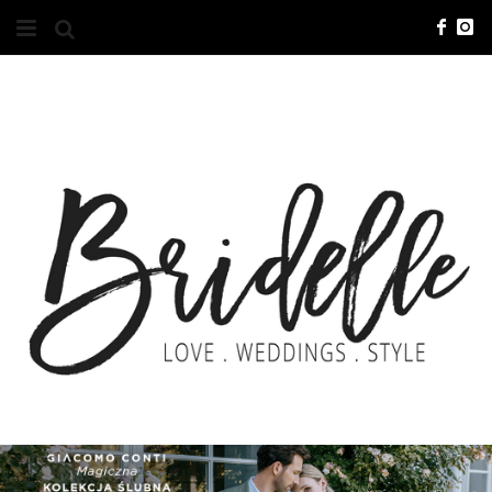
#10YEARSBRI
INFO
O NAS
KONTAKT
REKLAMA
ADVERTISING
BRICREATIVES
ZGŁOSZENIA