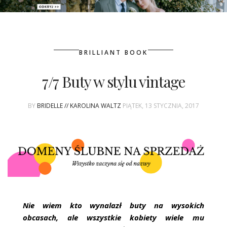
PATRONAT
BRILLIANT BOOK
SPONSORING
7/7 Buty w stylu vintage
KONKURSY
BY
BRIDELLE // KAROLINA WALTZ
PIĄTEK, 13 STYCZNIA, 2017
KSIĄŻKI BRIDELLE
POLECANE FIRMY
WASZE ŚLUBY
{HOT SEXY BEST}
Nie wiem kto wynalazł buty na wysokich
BRI GROUP
obcasach, ale wszystkie kobiety wiele mu