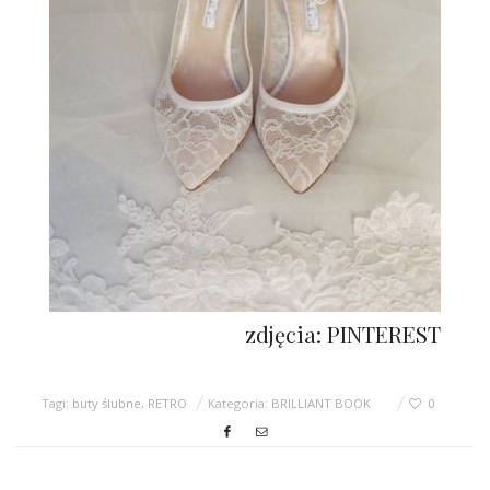
zdjęcia: PINTEREST
Tagi:
buty ślubne
,
RETRO
Kategoria:
BRILLIANT BOOK
0