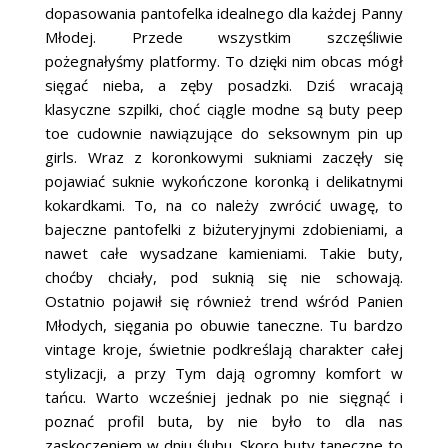
dopasowania pantofelka idealnego dla każdej Panny
Młodej. Przede wszystkim szczęśliwie
pożegnałyśmy platformy. To dzięki nim obcas mógł
sięgać nieba, a zęby posadzki. Dziś wracają
klasyczne szpilki, choć ciągle modne są buty peep
toe cudownie nawiązujące do seksownym pin up
girls. Wraz z koronkowymi sukniami zaczęły się
pojawiać suknie wykończone koronką i delikatnymi
kokardkami. To, na co należy zwrócić uwagę, to
bajeczne pantofelki z biżuteryjnymi zdobieniami, a
nawet całe wysadzane kamieniami. Takie buty,
choćby chciały, pod suknią się nie schowają.
Ostatnio pojawił się również trend wśród Panien
Młodych, sięgania po obuwie taneczne. Tu bardzo
vintage kroje, świetnie podkreślają charakter całej
stylizacji, a przy Tym dają ogromny komfort w
tańcu. Warto wcześniej jednak po nie sięgnąć i
poznać profil buta, by nie było to dla nas
zaskoczeniem w dniu ślubu. Skoro buty taneczne to