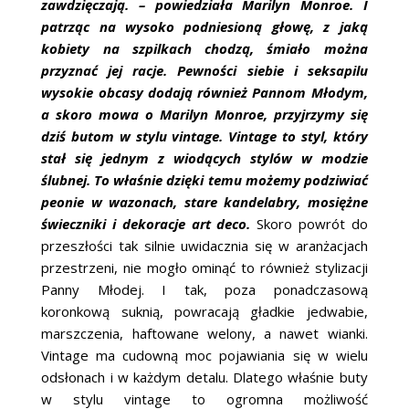
zawdzięczają. – powiedziała Marilyn Monroe. I
ŚLUBNE STYLE
patrząc na wysoko podniesioną głowę, z jaką
kobiety na szpilkach chodzą, śmiało można
MAGAZYNY
przyznać jej racje. Pewności siebie i seksapilu
wysokie obcasy dodają również Pannom Młodym,
ARCHIWUM
a skoro mowa o Marilyn Monroe, przyjrzymy się
dziś butom w stylu vintage. Vintage to styl, który
stał się jednym z wiodących stylów w modzie
ślubnej. To właśnie dzięki temu możemy podziwiać
peonie w wazonach, stare kandelabry, mosiężne
świeczniki i dekoracje art deco.
Skoro powrót do
przeszłości tak silnie uwidacznia się w aranżacjach
przestrzeni, nie mogło ominąć to również stylizacji
Panny Młodej. I tak, poza ponadczasową
koronkową suknią, powracają gładkie jedwabie,
marszczenia, haftowane welony, a nawet wianki.
Vintage ma cudowną moc pojawiania się w wielu
odsłonach i w każdym detalu. Dlatego właśnie buty
w stylu vintage to ogromna możliwość