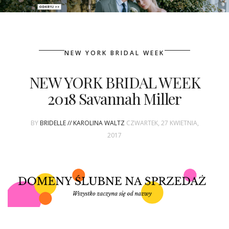
PATRONAT
NEW YORK BRIDAL WEEK
SPONSORING
NEW YORK BRIDAL WEEK
KONKURSY
2018 Savannah Miller
KSIĄŻKI BRIDELLE
BY
BRIDELLE // KAROLINA WALTZ
CZWARTEK, 27 KWIETNIA,
POLECANE FIRMY
2017
WASZE ŚLUBY
{HOT SEXY BEST}
BRI GROUP