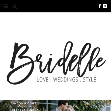
#10YEARSBRI
INFO
O NAS
KONTAKT
REKLAMA
ADVERTISING
BRICREATIVES
ZGŁOSZENIA