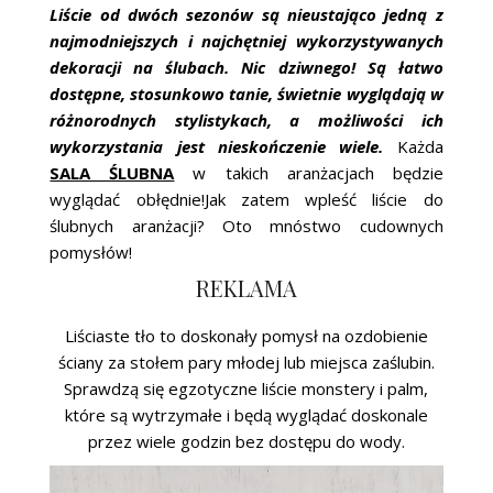
ŚLUBNE STYLE
Liście od dwóch sezonów są nieustająco jedną z
najmodniejszych i najchętniej wykorzystywanych
MAGAZYNY
dekoracji na ślubach. Nic dziwnego! Są łatwo
dostępne, stosunkowo tanie, świetnie wyglądają w
ARCHIWUM
różnorodnych stylistykach, a możliwości ich
wykorzystania jest nieskończenie wiele.
Każda
SALA ŚLUBNA
w takich aranżacjach będzie
wyglądać obłędnie!Jak zatem wpleść liście do
ślubnych aranżacji? Oto mnóstwo cudownych
pomysłów!
REKLAMA
Liściaste tło to doskonały pomysł na ozdobienie
ściany za stołem pary młodej lub miejsca zaślubin.
Sprawdzą się egzotyczne liście monstery i palm,
które są wytrzymałe i będą wyglądać doskonale
przez wiele godzin bez dostępu do wody.