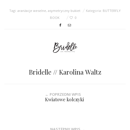
Tagi:
aranżacje weselne
,
asymetryczny bukiet
Kategoria:
BUTTERFLY
BOOK
0
Bridelle // Karolina Waltz
← POPRZEDNI WPIS
Kwiatowe kolczyki
NASTĘPNY WPIS →