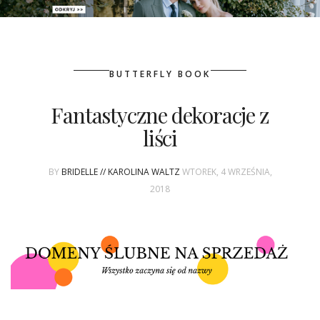
PATRONAT
BUTTERFLY BOOK
SPONSORING
Fantastyczne dekoracje z
KONKURSY
liści
KSIĄŻKI BRIDELLE
BY
BRIDELLE // KAROLINA WALTZ
WTOREK, 4 WRZEŚNIA,
POLECANE FIRMY
2018
WASZE ŚLUBY
{HOT SEXY BEST}
BRI GROUP