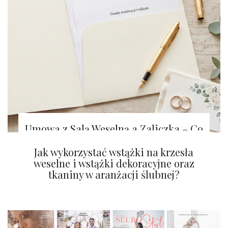
Umowa z Salą Weselną a Zaliczka – Co
Warto Wiedzieć?
Tapety na ścianę z efektem WOW!
Jak wykorzystać wstążki na krzesła
weselne i wstążki dekoracyjne oraz
tkaniny w aranżacji ślubnej?