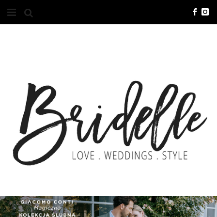
#10YEARSBRI
INFO
O NAS
KONTAKT
REKLAMA
ADVERTISING
BRICREATIVES
ZGŁOSZENIA