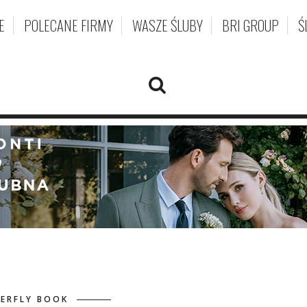
E
POLECANE FIRMY
WASZE ŚLUBY
BRI GROUP
Ś
ERFLY BOOK