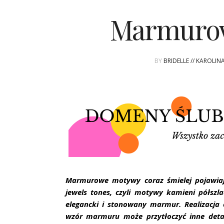
Marmurow
BY
BRIDELLE // KAROLIN
Marmurowe motywy coraz śmielej pojawiają
jewels tones, czyli motywy kamieni półszl
elegancki i stonowany marmur. Realizacja
wzór marmuru może przytłoczyć inne det