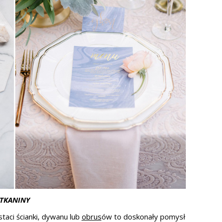
TKANINY
aci ścianki, dywanu lub
obrus
ów to doskonały pomysł