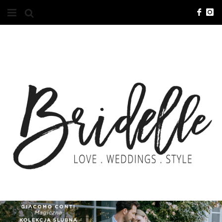
#10YEARSBRI
INFO
O NAS
KONTAKT
REKLAMA
ADVERTISING
BRICREATIVES
ZGŁOSZENIA