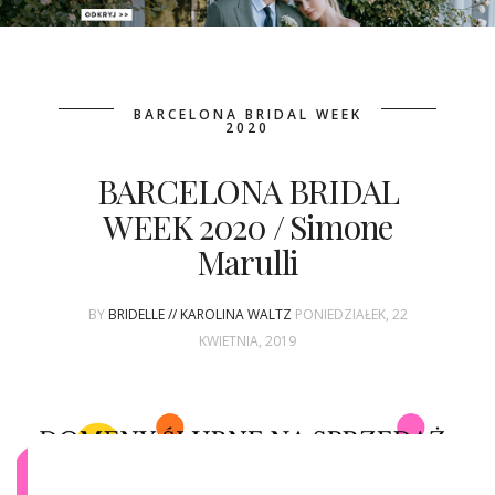
PATRONAT
BARCELONA BRIDAL WEEK
SPONSORING
2020
BARCELONA BRIDAL
KONKURSY
WEEK 2020 / Simone
KSIĄŻKI BRIDELLE
Marulli
POLECANE FIRMY
BY
BRIDELLE // KAROLINA WALTZ
PONIEDZIAŁEK, 22
WASZE ŚLUBY
KWIETNIA, 2019
{HOT SEXY BEST}
BRI GROUP