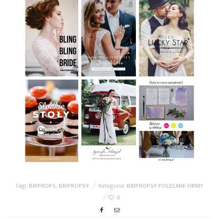
Tagi:
BRIPROPS
,
BRIPROPSY
Kategoria:
BRIPROPSY POLECANE FIRMY
0