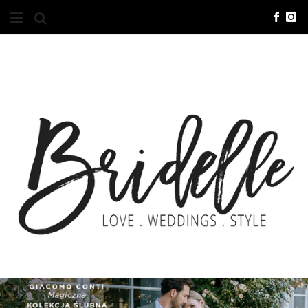
#10YEARSBRI
INFO
O NAS
KONTAKT
REKLAMA
ADVERTISING
BRICREATIVES
ZGŁOSZENIA