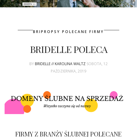
PATRONAT
BRIPROPSY POLECANE FIRMY
SPONSORING
BRIDELLE POLECA
KONKURSY
BY
BRIDELLE // KAROLINA WALTZ
SOBOTA, 12
KSIĄŻKI BRIDELLE
PAŹDZIERNIKA, 2019
POLECANE FIRMY
WASZE ŚLUBY
{HOT SEXY BEST}
BRI GROUP
FIRMY Z BRANŻY ŚLUBNEJ POLECANE