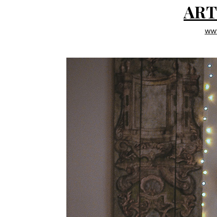
ART
www