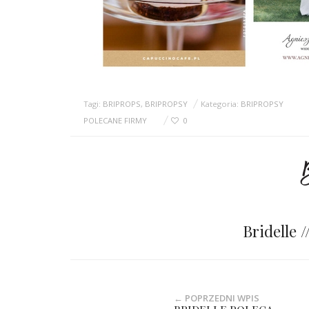
Tagi:
BRIPROPS
,
BRIPROPSY
Kategoria:
BRIPROPSY
POLECANE FIRMY
0
Bridelle 
← POPRZEDNI WPIS