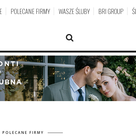
E
POLECANE FIRMY
WASZE ŚLUBY
BRI GROUP
Ś
 POLECANE FIRMY