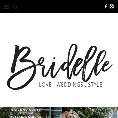
#10YEARSBRI
INFO
O NAS
KONTAKT
REKLAMA
ADVERTISING
BRICREATIVES
ZGŁOSZENIA