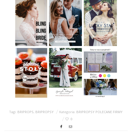
Tagi:
BRIPROPS
,
BRIPROPSY
Kategoria:
BRIPROPSY POLECANE FIRMY
0