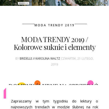
PATRONAT
MODA TRENDY 2019
SPONSORING
MODA TRENDY 2019 /
KONKURSY
Kolorowe suknie i elementy
KSIĄŻKI BRIDELLE
BY
BRIDELLE // KAROLINA WALTZ
CZWARTEK, 21 LUTEGO,
POLECANE FIRMY
2019
WASZE ŚLUBY
{HOT SEXY BEST}
BRI GROUP
Zapraszamy w tym tygodniu do lektury o
najnowszych trendach w modzie ślubnej na rok