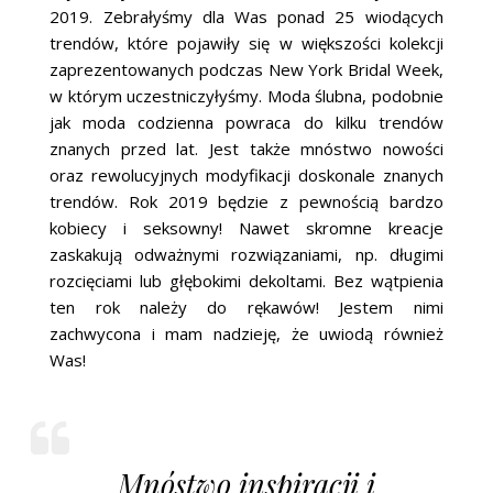
ŚLUBNE STYLE
2019. Zebrałyśmy dla Was ponad 25 wiodących
trendów, które pojawiły się w większości kolekcji
MAGAZYNY
zaprezentowanych podczas New York Bridal Week,
w którym uczestniczyłyśmy. Moda ślubna, podobnie
ARCHIWUM
jak moda codzienna powraca do kilku trendów
znanych przed lat. Jest także mnóstwo nowości
oraz rewolucyjnych modyfikacji doskonale znanych
trendów. Rok 2019 będzie z pewnością bardzo
kobiecy i seksowny! Nawet skromne kreacje
zaskakują odważnymi rozwiązaniami, np. długimi
rozcięciami lub głębokimi dekoltami. Bez wątpienia
ten rok należy do rękawów! Jestem nimi
zachwycona i mam nadzieję, że uwiodą również
Was!
Mnóstwo inspiracji i