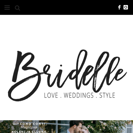
#10YEARSBRI
INFO
O NAS
KONTAKT
REKLAMA
ADVERTISING
BRICREATIVES
ZGŁOSZENIA