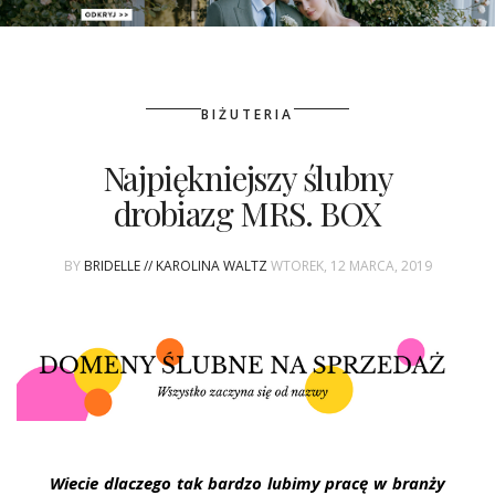
PATRONAT
BIŻUTERIA
SPONSORING
Najpiękniejszy ślubny
KONKURSY
drobiazg MRS. BOX
KSIĄŻKI BRIDELLE
BY
BRIDELLE // KAROLINA WALTZ
WTOREK, 12 MARCA, 2019
POLECANE FIRMY
WASZE ŚLUBY
{HOT SEXY BEST}
BRI GROUP
Wiecie dlaczego tak bardzo lubimy pracę w branży