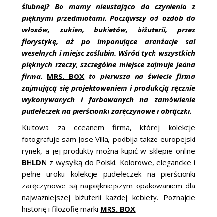
ŚLUBNE STYLE
ślubnej? Bo mamy nieustająco do czynienia z
pięknymi przedmiotami. Począwszy od ozdób do
MAGAZYNY
włosów, sukien, bukietów, biżuterii, przez
florystykę, aż po imponujące aranżacje sal
ARCHIWUM
weselnych i miejsc zaślubin. Wśród tych wszystkich
pięknych rzeczy, szczególne miejsce zajmuje jedna
firma.
MRS. BOX
to pierwsza na świecie firma
zajmującą się projektowaniem i produkcją ręcznie
wykonywanych i farbowanych na zamówienie
pudełeczek na pierścionki zaręczynowe i obrączki.
Kultowa za oceanem firma, której kolekcje
fotografuje sam Jose Villa, podbija także europejski
rynek, a jej produkty można kupić w sklepie online
BHLDN
z wysyłką do Polski. Kolorowe, eleganckie i
pełne uroku kolekcje pudełeczek na pierścionki
zaręczynowe są najpiękniejszym opakowaniem dla
najważniejszej biżuterii każdej kobiety. Poznajcie
historię i filozofię marki
MRS. BOX
.