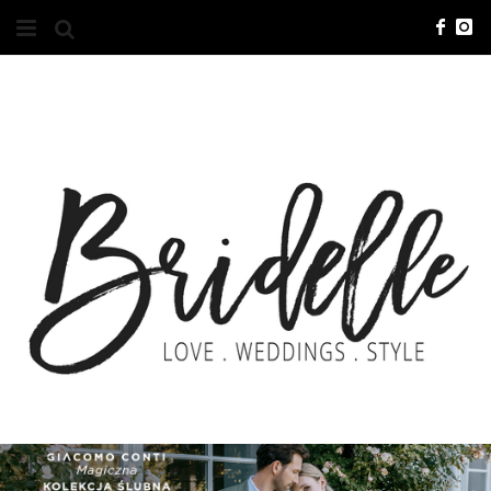
#10YEARSBRI
INFO
O NAS
KONTAKT
REKLAMA
ADVERTISING
BRICREATIVES
ZGŁOSZENIA