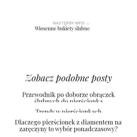
NASTĘPNY WPIS →
Wiosenne bukiety ślubne
Zobacz podobne posty
Przewodnik po doborze obrączek
ślubnych do pierścionka
zaręczynowego OMARA JEWELRY
Trendy w pierścionkach
zaręczynowych 2026
Dlaczego pierścionek z diamentem na
zaręczyny to wybór ponadczasowy?