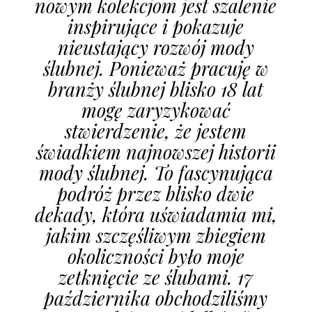
nowym kolekcjom jest szalenie
inspirujące i pokazuje
nieustający rozwój mody
ślubnej. Ponieważ pracuję w
branży ślubnej blisko 18 lat
mogę zaryzykować
stwierdzenie, że jestem
świadkiem najnowszej historii
mody ślubnej. To fascynująca
podróż przez blisko dwie
dekady, która uświadamia mi,
jakim szczęśliwym zbiegiem
okoliczności było moje
zetknięcie ze ślubami. 17
października obchodziliśmy