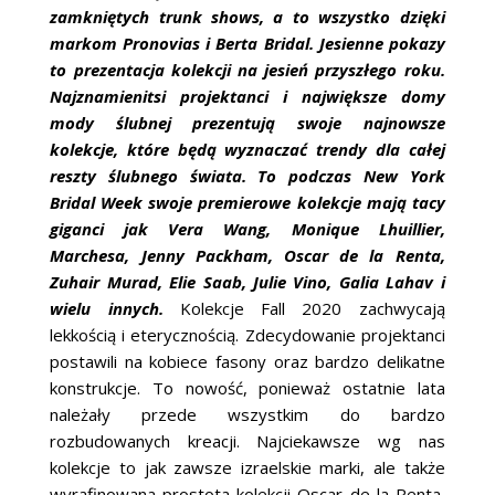
ŚLUBNE STYLE
zamkniętych trunk shows, a to wszystko dzięki
markom Pronovias i Berta Bridal. Jesienne pokazy
MAGAZYNY
to prezentacja kolekcji na jesień przyszłego roku.
Najznamienitsi projektanci i największe domy
ARCHIWUM
mody ślubnej prezentują swoje najnowsze
kolekcje, które będą wyznaczać trendy dla całej
reszty ślubnego świata. To podczas New York
Bridal Week swoje premierowe kolekcje mają tacy
giganci jak Vera Wang, Monique Lhuillier,
Marchesa, Jenny Packham, Oscar de la Renta,
Zuhair Murad, Elie Saab, Julie Vino, Galia Lahav i
wielu innych.
Kolekcje Fall 2020 zachwycają
lekkością i eterycznością. Zdecydowanie projektanci
postawili na kobiece fasony oraz bardzo delikatne
konstrukcje. To nowość, ponieważ ostatnie lata
należały przede wszystkim do bardzo
rozbudowanych kreacji. Najciekawsze wg nas
kolekcje to jak zawsze izraelskie marki, ale także
wyrafinowana prostota kolekcji Oscar de la Renta,