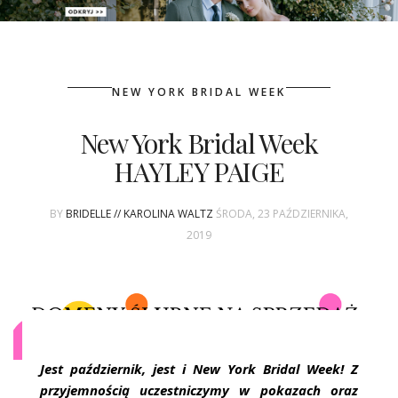
PATRONAT
NEW YORK BRIDAL WEEK
SPONSORING
New York Bridal Week
KONKURSY
HAYLEY PAIGE
KSIĄŻKI BRIDELLE
BY
BRIDELLE // KAROLINA WALTZ
ŚRODA, 23 PAŹDZIERNIKA,
POLECANE FIRMY
2019
WASZE ŚLUBY
{HOT SEXY BEST}
BRI GROUP
Jest październik, jest i New York Bridal Week! Z
przyjemnością uczestniczymy w pokazach oraz