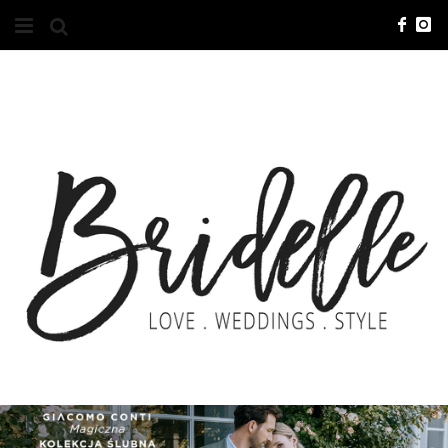
#10YEARSBRI
INFO
O NAS
KONTAKT
REKLAMA
ADVERTISING
BRICREATIVES
ZGŁOSZENIA