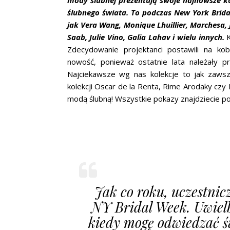
mody ślubnej prezentują swoje najnowsze kol
ślubnego świata. To podczas New York Brida
jak Vera Wang, Monique Lhuillier, Marchesa,
Saab, Julie Vino, Galia Lahav i wielu innych.
K
Zdecydowanie projektanci postawili na kob
nowość, ponieważ ostatnie lata należały 
Najciekawsze wg nas kolekcje to jak zawsze
kolekcji Oscar de la Renta, Rime Arodaky czy
modą ślubną! Wszystkie pokazy znajdziecie p
Jak co roku, uczestni
NY Bridal Week. Uwielb
kiedy mogę odwiedzać św