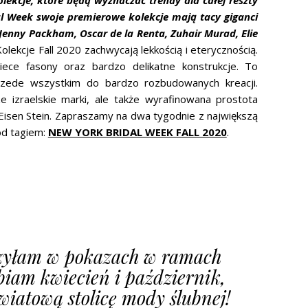
ekcje, które będą wyznaczać trendy dla całej reszty
l Week swoje premierowe kolekcje mają tacy giganci
 Jenny Packham, Oscar de la Renta, Zuhair Murad, Elie
olekcje Fall 2020 zachwycają lekkością i eterycznością.
iece fasony oraz bardzo delikatne konstrukcje. To
przede wszystkim do bardzo rozbudowanych kreacji.
 izraelskie marki, ale także wyrafinowana prostota
 Eisen Stein. Zapraszamy na dwa tygodnie z największą
od tagiem:
NEW YORK BRIDAL WEEK FALL 2020
.
czyłam w pokazach w ramach
iam kwiecień i październik,
iatową stolicę mody ślubnej!