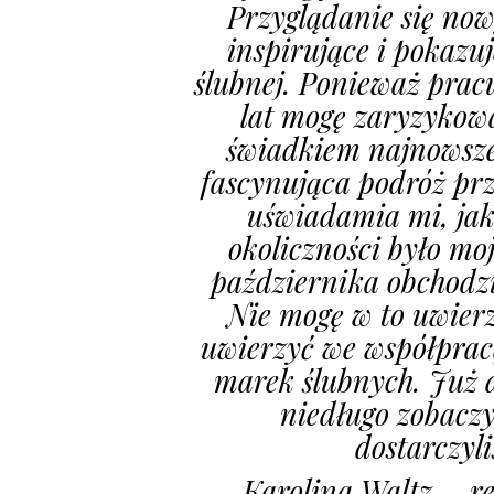
Przyglądanie się now
inspirujące i pokazu
ślubnej. Ponieważ pracu
lat mogę zaryzykowa
świadkiem najnowszej
fascynująca podróż prz
uświadamia mi, jak
okoliczności było moj
października obchodzil
Nie mogę w to uwierz
uwierzyć we współpracę
marek ślubnych. Już 
niedługo zobaczy
dostarczyl
– Karolina Waltz – re