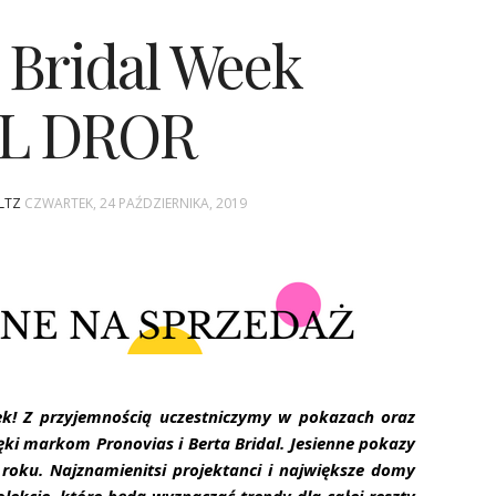
 Bridal Week
L DROR
LTZ
CZWARTEK, 24 PAŹDZIERNIKA, 2019
eek! Z przyjemnością uczestniczymy w pokazach oraz
ki markom Pronovias i Berta Bridal. Jesienne pokazy
o roku. Najznamienitsi projektanci i największe domy