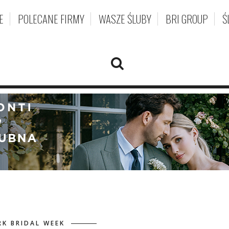
E
POLECANE FIRMY
WASZE ŚLUBY
BRI GROUP
Ś
K BRIDAL WEEK