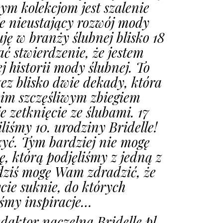
ym kolekcjom jest szalenie
je nieustający rozwój mody
ję w branży ślubnej blisko 18
ć stwierdzenie, że jestem
 historii mody ślubnej. To
ez blisko dwie dekady, która
im szczęśliwym zbiegiem
e zetknięcie ze ślubami. 17
iśmy 10. urodziny Bridelle!
yć. Tym bardziej nie mogę
, którą podjęliśmy z jedną z
dziś mogę Wam zdradzić, że
cie suknie, do których
iśmy inspiracje…
daktor naczelna Bridelle.pl