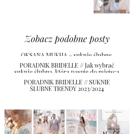
Zobacz podobne posty
OKSANA MUKHA – suknie ślubne,
które zamieniają marzenia w sztukę
PORADNIK BRIDELLE // Jak wybrać
suknię ślubną, która pasuje do miejsca
przyjęcia
PORADNIK BRIDELLE // SUKNIE
ŚLUBNE TRENDY 2023/2024