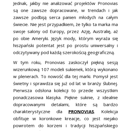
Jednak, jakby nie analizować projektów Pronovias
są one zawsze dopracowane, w trendach i jak
zawsze podbiją serca panien młodych na całym
świecie. Nie jest przypadkiem, że tylko ta marka ma
swoje salony od Europy, przez Azję, Australię, aż
po obie Ameryki. Język mody, którym wyraża się
hiszpański potentat jest po prostu uniwersalny i
odczytywany pod każdą szerokością geograficzną.
W tym roku, Pronovias zaskoczył piękną sesją
wizerunkową 107 modeli sukienek, którą wykonano
w plenerach. To nowość dla tej marki. Pomysł jest
świetny i sprawdza się już od lat w branży ślubnej.
Pierwsza odsłona kolekcji to przede wszystkim
ponadczasowa klasyka. Piękne suknie, z idealnie
dopracowanymi detalami, które są bardzo
charakterystyczne dla
PRONOVIAS
. Kolekcja
obfituje w koronkowe kreacje, co jest niejako
powrotem do korzeni i tradycji hiszpańskiego