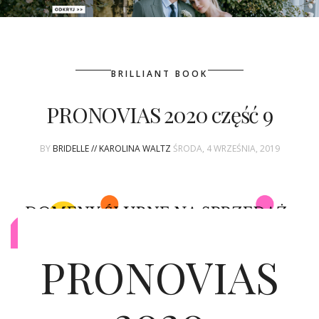
PATRONAT
BRILLIANT BOOK
SPONSORING
PRONOVIAS 2020 część 9
KONKURSY
BY
BRIDELLE // KAROLINA WALTZ
ŚRODA, 4 WRZEŚNIA, 2019
KSIĄŻKI BRIDELLE
POLECANE FIRMY
WASZE ŚLUBY
PRONOVIAS
{HOT SEXY BEST}
BRI GROUP