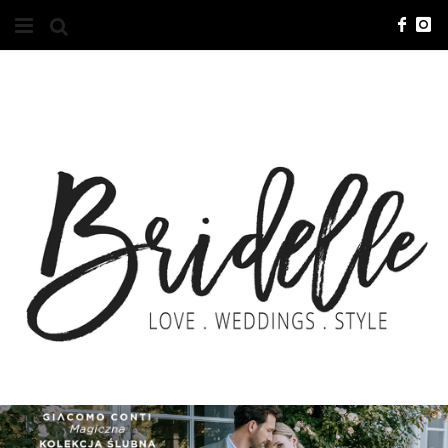
#10YEARSBRI
INFO
O NAS
KONTAKT
REKLAMA
ADVERTISING
BRICREATIVES
ZGŁOSZENIA