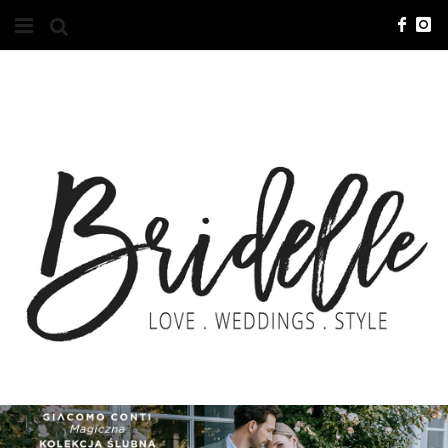
#10YEARSBRI
INFO
O NAS
KONTAKT
REKLAMA
ADVERTISING
BRICREATIVES
ZGŁOSZENIA