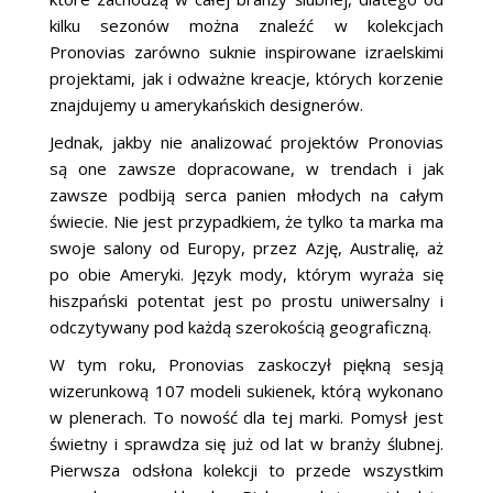
kilku sezonów można znaleźć w kolekcjach
Pronovias zarówno suknie inspirowane izraelskimi
projektami, jak i odważne kreacje, których korzenie
znajdujemy u amerykańskich designerów.
Jednak, jakby nie analizować projektów Pronovias
są one zawsze dopracowane, w trendach i jak
zawsze podbiją serca panien młodych na całym
świecie. Nie jest przypadkiem, że tylko ta marka ma
swoje salony od Europy, przez Azję, Australię, aż
po obie Ameryki. Język mody, którym wyraża się
hiszpański potentat jest po prostu uniwersalny i
odczytywany pod każdą szerokością geograficzną.
W tym roku, Pronovias zaskoczył piękną sesją
wizerunkową 107 modeli sukienek, którą wykonano
w plenerach. To nowość dla tej marki. Pomysł jest
świetny i sprawdza się już od lat w branży ślubnej.
Pierwsza odsłona kolekcji to przede wszystkim