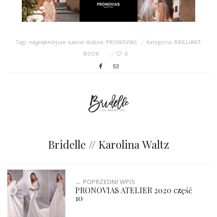
Tagi:
najpiękniejsze suknie ślubne
,
PRONOVIAS
Kategoria:
BRILLIANT
BOOK
0
Bridelle // Karolina Waltz
← POPRZEDNI WPIS
PRONOVIAS ATELIER 2020 część
10