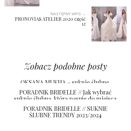
NASTĘPNY WPIS →
PRONOVIAS ATELIER 2020 część
12
Zobacz podobne posty
OKSANA MUKHA – suknie ślubne,
które zamieniają marzenia w sztukę
PORADNIK BRIDELLE // Jak wybrać
suknię ślubną, która pasuje do miejsca
przyjęcia
PORADNIK BRIDELLE // SUKNIE
ŚLUBNE TRENDY 2023/2024