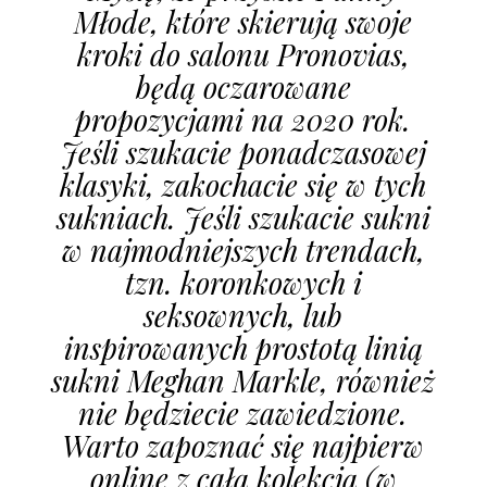
Młode, które skierują swoje
kroki do salonu Pronovias,
będą oczarowane
propozycjami na 2020 rok.
Jeśli szukacie ponadczasowej
klasyki, zakochacie się w tych
sukniach. Jeśli szukacie sukni
w najmodniejszych trendach,
tzn. koronkowych i
seksownych, lub
inspirowanych prostotą linią
sukni Meghan Markle, również
nie będziecie zawiedzione.
Warto zapoznać się najpierw
online z całą kolekcją (w