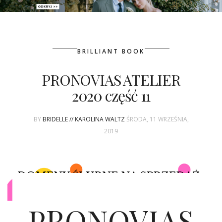
PATRONAT
BRILLIANT BOOK
SPONSORING
PRONOVIAS ATELIER
KONKURSY
2020 część 11
KSIĄŻKI BRIDELLE
BY
BRIDELLE // KAROLINA WALTZ
ŚRODA, 11 WRZEŚNIA,
POLECANE FIRMY
2019
WASZE ŚLUBY
{HOT SEXY BEST}
BRI GROUP
PRONOVIAS