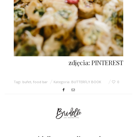
zdjęcia: PINTEREST
Tagi:
bufet
,
food bar
Kategoria:
BUTTERFLY BOOK
0