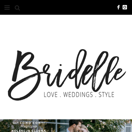
#10YEARSBRI
INFO
O NAS
KONTAKT
REKLAMA
ADVERTISING
BRICREATIVES
ZGŁOSZENIA