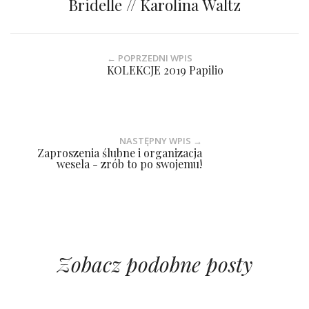
Bridelle // Karolina Waltz
← POPRZEDNI WPIS
KOLEKCJE 2019 Papilio
NASTĘPNY WPIS →
Zaproszenia ślubne i organizacja
wesela - zrób to po swojemu!
Zobacz podobne posty
Smakowite wesele z Magdą Gessler