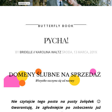
PATRONAT
BUTTERFLY BOOK
SPONSORING
PYCHA!
KONKURSY
BY
BRIDELLE // KAROLINA WALTZ
ŚRODA, 13 MARCA, 2019
KSIĄŻKI BRIDELLE
POLECANE FIRMY
WASZE ŚLUBY
{HOT SEXY BEST}
Nie czytajcie tego posta na pusty żołądek
😉
BRI GROUP
Gwarantuję, że zgłodniejcie po zobaczeniu już