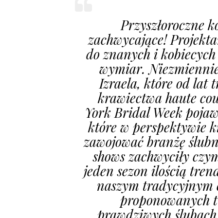
Przyszłoroczne ko
zachwycające! Projekta
do znanych i kobiecych
wymiar. Niezmiennie
Izraela, które od lat
krawiectwa haute co
York Bridal Week pojawi
które w perspektywie k
zawojować branżę ślubn
shows zachwyciły czym
jeden sezon ilością tre
naszym tradycyjnym c
proponowanych t
prawdziwych ślubach 