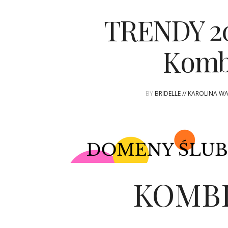
TRENDY 20
Komb
BY
BRIDELLE // KAROLINA W
KOMB