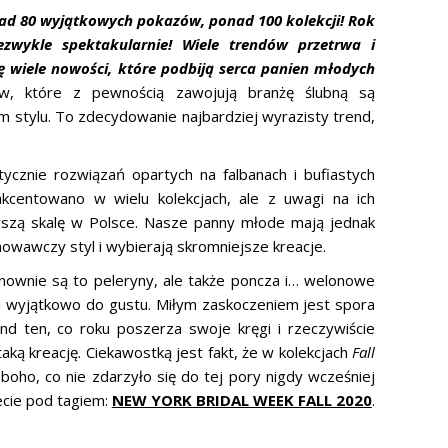
nad 80 wyjątkowych pokazów, ponad 100 kolekcji! Rok
zwykle spektakularnie! Wiele trendów przetrwa i
ię wiele nowości, które podbiją serca panien młodych
 które z pewnością zawojują branżę ślubną są
ym stylu. To zdecydowanie najbardziej wyrazisty trend,
ycznie rozwiązań opartych na falbanach i bufiastych
kcentowano w wielu kolekcjach, ale z uwagi na ich
erszą skalę w Polsce. Nasze panny młode mają jednak
owawczy styl i wybierają skromniejsze kreacje.
nownie są to peleryny, ale także poncza i… welonowe
mi wyjątkowo do gustu. Miłym zaskoczeniem jest spora
nd ten, co roku poszerza swoje kręgi i rzeczywiście
aką kreację. Ciekawostką jest fakt, że w kolekcjach
Fall
oho, co nie zdarzyło się do tej pory nigdy wcześniej
iecie pod tagiem:
NEW YORK BRIDAL WEEK FALL 2020
.