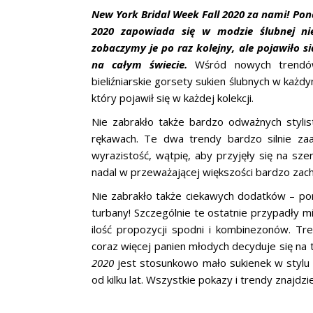
New York Bridal Week Fall 2020 za nami! Po
2020 zapowiada się w modzie ślubnej nie
zobaczymy je po raz kolejny, ale pojawiło s
na całym świecie.
Wśród nowych trendów,
bieliźniarskie gorsety sukien ślubnych w każd
który pojawił się w każdej kolekcji.
Nie zabrakło także bardzo odważnych stylist
rękawach. Te dwa trendy bardzo silnie zaa
wyrazistość, wątpię, aby przyjęły się na sz
nadal w przeważającej większości bardzo zach
Nie zabrakło także ciekawych dodatków – po
turbany! Szczególnie te ostatnie przypadły 
ilość propozycji spodni i kombinezonów. Tre
coraz więcej panien młodych decyduje się na t
2020
jest stosunkowo mało sukienek w stylu b
od kilku lat. Wszystkie pokazy i trendy znajdz