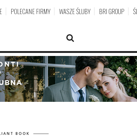
E
POLECANE FIRMY
WASZE ŚLUBY
BRI GROUP
Ś
LIANT BOOK