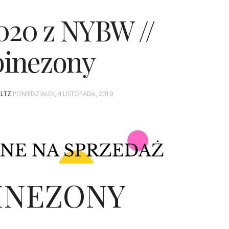
20 z NYBW //
inezony
ALTZ
PONIEDZIAŁEK, 4 LISTOPADA, 2019
INEZONY