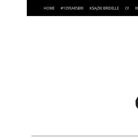
HOME
#10YEARSBRI
KSIĄŻKI BRIDELLE
O!
R