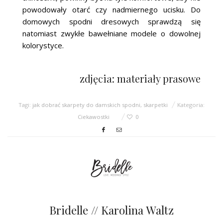
powodowały otarć czy nadmiernego ucisku. Do
domowych spodni dresowych sprawdzą się
natomiast zwykłe bawełniane modele o dowolnej
kolorystyce.
zdjęcia: materiały prasowe
Tagi:
jak dobrać skarpety do damskich spodni
,
skarpetki
Kategoria:
Ciekawostki
0
Bridelle // Karolina Waltz