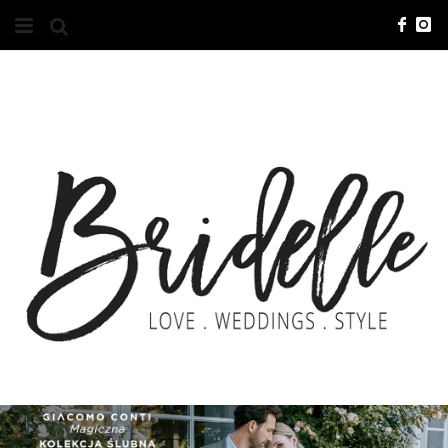
#10YEARSBRI
INFO
O NAS
KONTAKT
REKLAMA
ADVERTISING
BRICREATIVES
ZGŁOSZENIA