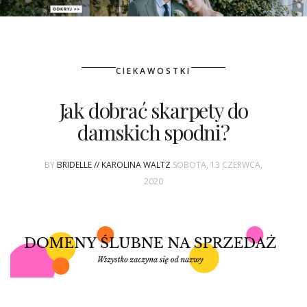
PATRONAT
CIEKAWOSTKI
SPONSORING
Jak dobrać skarpety do
KONKURSY
damskich spodni?
KSIĄŻKI BRIDELLE
BY
BRIDELLE // KAROLINA WALTZ
SOBOTA, 13 CZERWCA,
POLECANE FIRMY
2020
WASZE ŚLUBY
{HOT SEXY BEST}
BRI GROUP