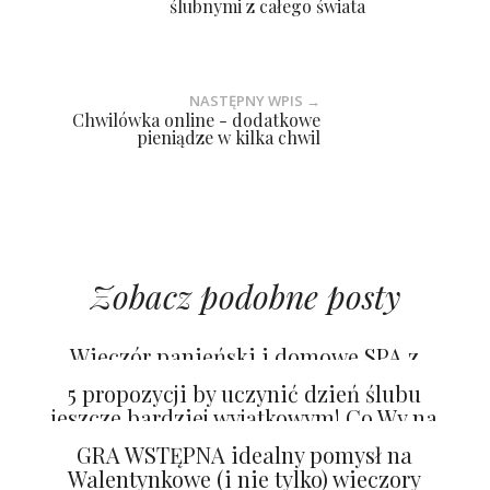
ślubnymi z całego świata
NASTĘPNY WPIS →
Chwilówka online - dodatkowe
pieniądze w kilka chwil
Zobacz podobne posty
Wieczór panieński i domowe SPA z
OLEJEK MANUKA
5 propozycji by uczynić dzień ślubu
jeszcze bardziej wyjątkowym! Co Wy na
to?
GRA WSTĘPNA idealny pomysł na
Walentynkowe (i nie tylko) wieczory