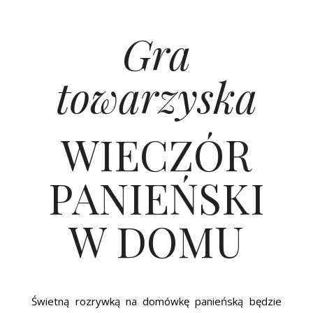
Gra
towarzyska
WIECZÓR
PANIEŃSKI
W DOMU
Świetną rozrywką na domówkę panieńską będzie