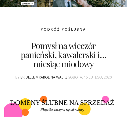
PATRONAT
PODRÓŻ POŚLUBNA
SPONSORING
Pomysł na wieczór
KONKURSY
panieński, kawalerski i…
KSIĄŻKI BRIDELLE
miesiąc miodowy
POLECANE FIRMY
BY
BRIDELLE // KAROLINA WALTZ
SOBOTA, 15 LUTEGO, 2020
WASZE ŚLUBY
{HOT SEXY BEST}
BRI GROUP