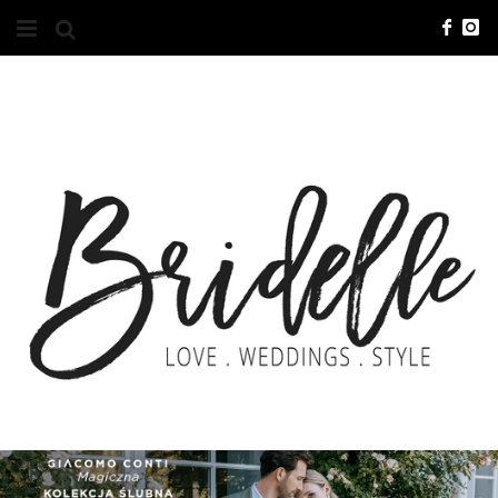
#10YEARSBRI
INFO
O NAS
KONTAKT
REKLAMA
ADVERTISING
BRICREATIVES
ZGŁOSZENIA