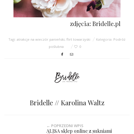
zdjęcia: Bridelle.pl
Tagi:
atrakcje na wieczór panieński
,
flirt towarzyski
Kategoria:
Podróż
poślubna
0
Bridelle // Karolina Waltz
← POPRZEDNI WPIS
ALISA sklep online z sukniami