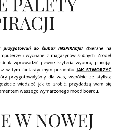
E PALETY
IRACJI
ia przygotowań do ślubu? INSPIRACJE!
Zbierane na
omputerze i wycinane z magazynów ślubnych. Źródeł
 jednak wprowadzić pewne kryteria wyboru, planując
tasz w tym fantastycznym poradniku
JAK STWORZYĆ
tóry przygotowałyśmy dla was, wspólnie ze stylistą
dziecie wiedzieć jak to zrobić, przydadzą wam się
fundamentem waszego wymarzonego mood boardu.
E W NOWEJ