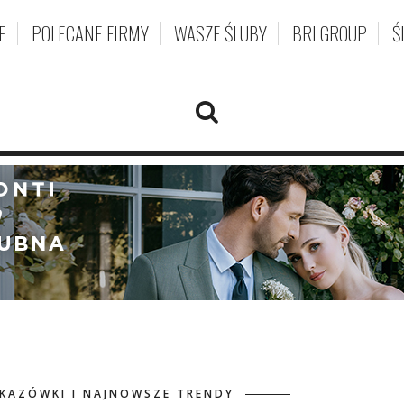
E
POLECANE FIRMY
WASZE ŚLUBY
BRI GROUP
Ś
WSKAZÓWKI I NAJNOWSZE TRENDY