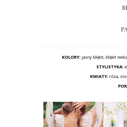
R
PA
KOLORY:
jasny błękit, błękit nie
STYLISTYKA:
e
KWIATY:
róża, st
POR