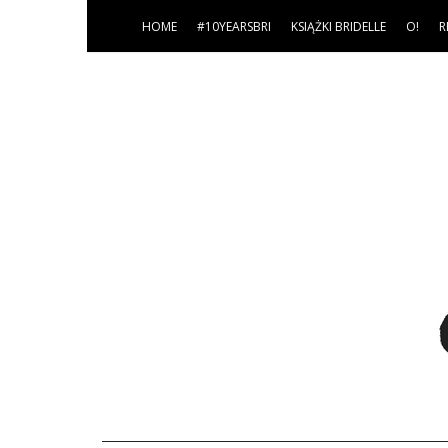
HOME
#10YEARSBRI
KSIĄŻKI BRIDELLE
O!
R