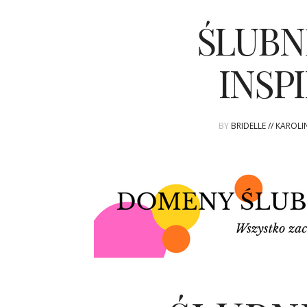
ŚLUBN
INSPI
BY
BRIDELLE // KAROL