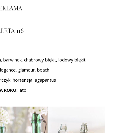
EKLAMA
LETA 116
ba, barwinek, chabrowy błękit, lodowy błękit
legance, glamour, beach
orczyk, hortensja, agapantus
A ROKU:
lato