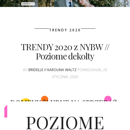
PATRONAT
TRENDY 2020
SPONSORING
TRENDY 2020 z NYBW //
KONKURSY
Poziome dekolty
KSIĄŻKI BRIDELLE
BY
BRIDELLE // KAROLINA WALTZ
PONIEDZIAŁEK, 20
POLECANE FIRMY
STYCZNIA, 2020
WASZE ŚLUBY
{HOT SEXY BEST}
POZIOME
BRI GROUP