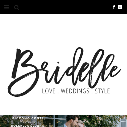
#10YEARSBRI
INFO
O NAS
KONTAKT
REKLAMA
ADVERTISING
BRICREATIVES
ZGŁOSZENIA