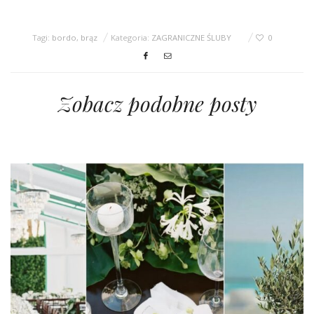
Tagi:
bordo
,
brąz
Kategoria:
ZAGRANICZNE ŚLUBY
0
Zobacz podobne posty