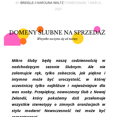
ŚLUBNE STYLE
BY
BRIDELLE // KAROLINA WALTZ
PONIEDZIAŁEK, 1 MARCA,
2021
MAGAZYNY
ARCHIWUM
Mikro śluby będą naszą codziennością w
nadchodzącym sezonie ślubnym. Ale nie
załamujcie rąk, tylko zobaczcie, jak piękna i
intymna może być uroczystość, w której
uczestniczą tylko najbliższe i najważniejsze dla
was osoby. Przepiękny, nowoczesny ślub z Nowej
Zelandii, który pokażemy dziś przełamuje
wszystkie stereotypy o zimnych aranżacjach w
stylu modern! Nowoczesność też może być
romantyczna!