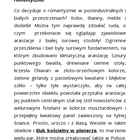
Co decyduje o romantyzmie w postindustrialnych i
białych przestrzeniach? Kolor, tkaniny, meble i
dodatki! Można tym naprawdę zdziałać cuda, o
czym przekonacie się oglądając zjawiskowe
aranżacje z białej surowej stodoły! Ogromne
przeszklenia i biel były surowym fundamentem, na
którym zbudowano klimatyczną aranżację. Sznury
punktowego światła, drewniane ciemne stoły,
krzesła Chiavari w złoto-orzechowym kolorze,
zielone girlandy z pastelowymi kwiatami i błękitne
szkło – tylko tyle wystarczyło, aby na całej
powierzchni obiektu powstała przytulna aranżacja.
Jej punktem centralnym stał się stół nowożeńców z
welurowymi fotelami w kolorze musztardowym i
przepiękny kwiatowy panel zawieszony na tylnej
ściance. Prosto, uroczo i z klasą. Wesele w takim
obiekcie i
ślub kościelny w plenerze
, to marzenie
wielu par, które można zrealizować także w Polsce.