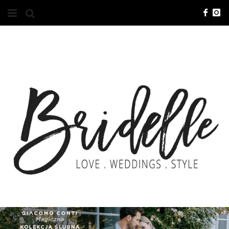
#10YEARSBRI
INFO
O NAS
KONTAKT
REKLAMA
ADVERTISING
BRICREATIVES
ZGŁOSZENIA