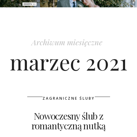
PATRONAT
SPONSORING
Archiwum miesięczne
KONKURSY
marzec 2021
KSIĄŻKI BRIDELLE
POLECANE FIRMY
WASZE ŚLUBY
ZAGRANICZNE ŚLUBY
{HOT SEXY BEST}
Nowoczesny ślub z
romantyczną nutką
BRI GROUP