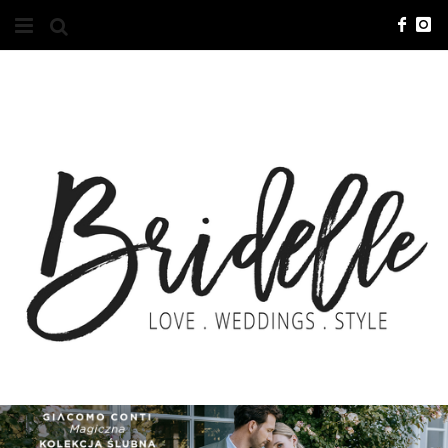
#10YEARSBRI
INFO
O NAS
KONTAKT
REKLAMA
ADVERTISING
BRICREATIVES
ZGŁOSZENIA