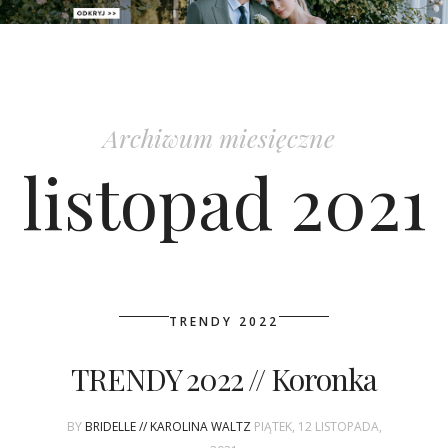
PATRONAT
SPONSORING
Archiwum miesięczne
KONKURSY
listopad 2021
KSIĄŻKI BRIDELLE
POLECANE FIRMY
WASZE ŚLUBY
TRENDY 2022
{HOT SEXY BEST}
TRENDY 2022 // Koronka
BRI GROUP
BY
BRIDELLE // KAROLINA WALTZ
PIĄTEK, 12 LISTOPADA,