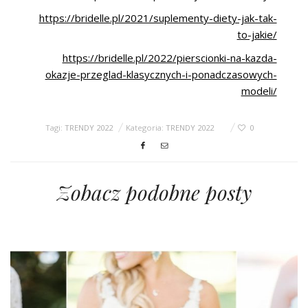
https://bridelle.pl/2021/suplementy-diety-jak-tak-
to-jakie/
https://bridelle.pl/2022/pierscionki-na-kazda-
okazje-przeglad-klasycznych-i-ponadczasowych-
modeli/
Tagi:
TRENDY 2022
Kategoria:
TRENDY 2022
0
Zobacz podobne posty