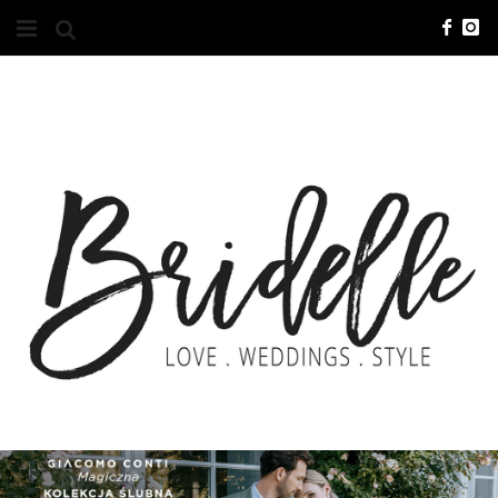
#10YEARSBRI
INFO
O NAS
KONTAKT
REKLAMA
ADVERTISING
BRICREATIVES
ZGŁOSZENIA