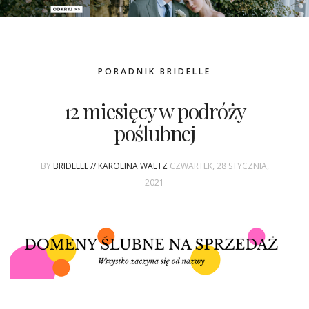
PATRONAT
PORADNIK BRIDELLE
SPONSORING
12 miesięcy w podróży
KONKURSY
poślubnej
KSIĄŻKI BRIDELLE
BY
BRIDELLE // KAROLINA WALTZ
CZWARTEK, 28 STYCZNIA,
POLECANE FIRMY
2021
WASZE ŚLUBY
{HOT SEXY BEST}
BRI GROUP