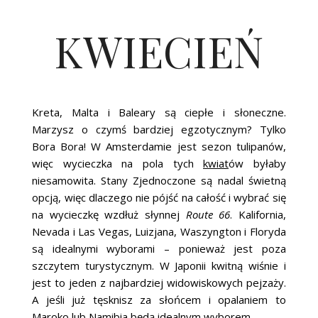
KWIECIEŃ
Kreta, Malta i Baleary są ciepłe i słoneczne.
Marzysz o czymś bardziej egzotycznym? Tylko
Bora Bora! W Amsterdamie jest sezon tulipanów,
więc wycieczka na pola tych
kwiat
ów byłaby
niesamowita. Stany Zjednoczone są nadal świetną
opcją, więc dlaczego nie pójść na całość i wybrać się
na wycieczkę wzdłuż słynnej
Route 66
. Kalifornia,
Nevada i Las Vegas, Luizjana, Waszyngton i Floryda
są idealnymi wyborami – ponieważ jest poza
szczytem turystycznym. W Japonii kwitną wiśnie i
jest to jeden z najbardziej widowiskowych pejzaży.
A jeśli już tęsknisz za słońcem i opalaniem to
Maroko lub Namibia będą idealnym wyborem.