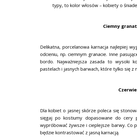
typy, to kolor włosów – kobiety o śniad
Ciemny granat
Delikatna, porcelanowa karnacja najlepiej w
odcieniu, np. ciemnym granacie. Inne pasujące
bordo. Najważniejsza zasada to wysoki k
pastelach i jasnych barwach, które tylko się z ni
Czerwień
Dla kobiet o jasnej skórze poleca się stonowa
sięgaj po kostiumy dopasowane do cery p
wypróbować żywsze i cieplejsze barwy. Co po
będzie kontrastować z jasną karnacją.