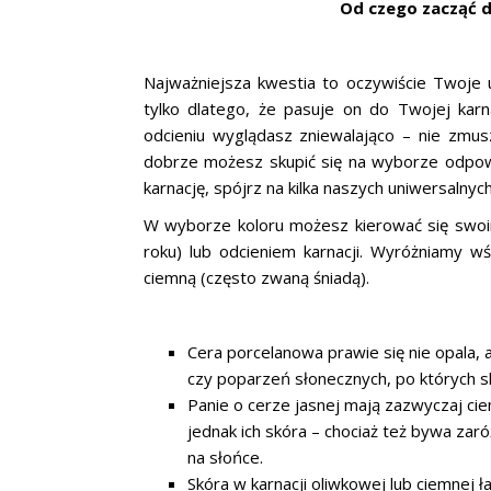
Od czego zacząć 
Najważniejsza kwestia to oczywiście Twoje 
tylko dlatego, że pasuje on do Twojej karna
odcieniu wyglądasz zniewalająco – nie zmus
dobrze możesz skupić się na wyborze odpowie
karnację, spójrz na kilka naszych uniwersalnyc
W wyborze koloru możesz kierować się swo
roku) lub odcieniem karnacji. Wyróżniamy wś
ciemną (często zwaną śniadą).
Cera porcelanowa prawie się nie opala, 
czy poparzeń słonecznych, po których sk
Panie o cerze jasnej mają zazwyczaj cie
jednak ich skóra – chociaż też bywa zar
na słońce.
Skóra w karnacji oliwkowej lub ciemnej ł