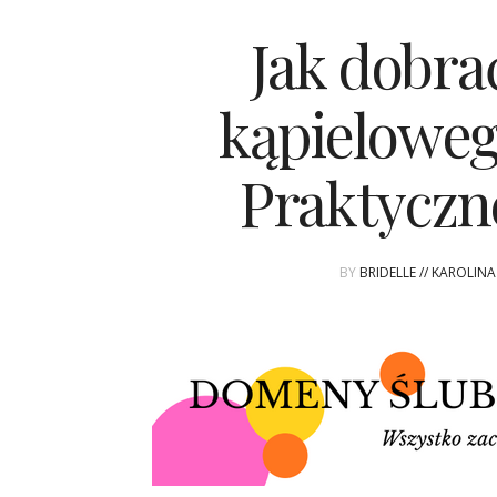
Jak dobrać
kąpieloweg
Praktyczn
BY
BRIDELLE // KAROLIN