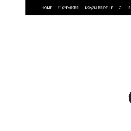
HOME
#10YEARSBRI
KSIĄŻKI BRIDELLE
O!
R