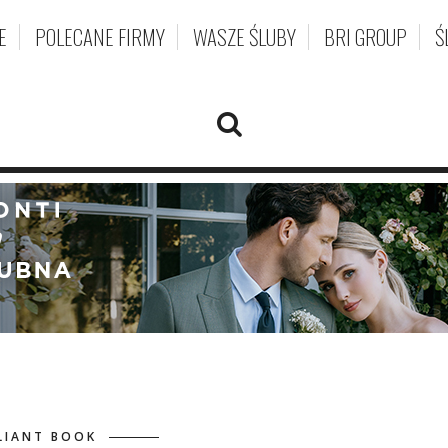
E
POLECANE FIRMY
WASZE ŚLUBY
BRI GROUP
Ś
LIANT BOOK