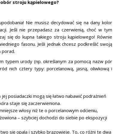
dobór stroju kąpielowego?
upodobania! Nie musisz decydować się na dany kolor
cji. Jeśli nie przepadasz za czerwienią, choć w tym
zaj się do kupna takiego stroju kąpielowego! Równie
dniego fasonu. Jeśli jednak chcesz podkreślić swoją
h porad.
im typem urody (np. określanym za pomocą nazw pór
ród nich cztery typy: porcelanową, jasną, oliwkową i
a jej posiadaczki mogą się łatwo nabawić podrażnień
óra staje się zaczerwieniona.
mniejsze włosy niż te o porcelanowym odcieniu,
óżowiona – szybciej dochodzi do siebie po ekspozycji
atwo się opala i szybko brązowieje. To, co różni te dwa