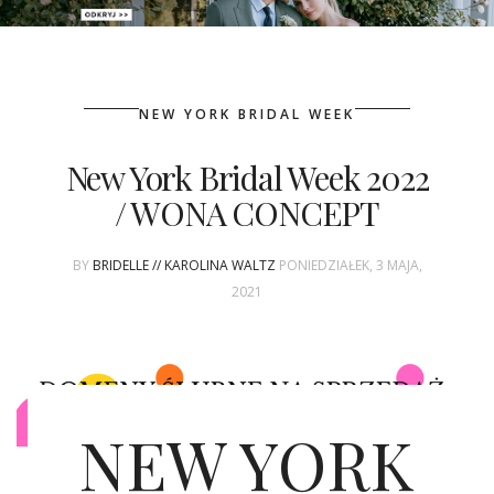
PATRONAT
NEW YORK BRIDAL WEEK
SPONSORING
New York Bridal Week 2022
KONKURSY
/ WONA CONCEPT
KSIĄŻKI BRIDELLE
BY
BRIDELLE // KAROLINA WALTZ
PONIEDZIAŁEK, 3 MAJA,
POLECANE FIRMY
2021
WASZE ŚLUBY
{HOT SEXY BEST}
NEW YORK
BRI GROUP