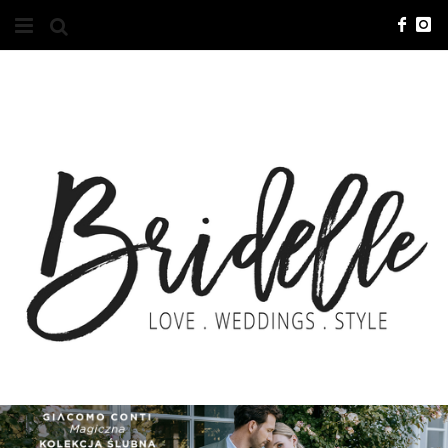
#10YEARSBRI
INFO
O NAS
KONTAKT
REKLAMA
ADVERTISING
BRICREATIVES
ZGŁOSZENIA