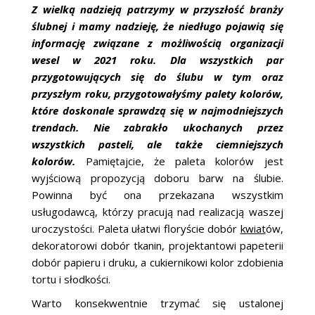
ŚLUBNE STYLE
Z wielką nadzieją patrzymy w przyszłość branży
ślubnej i mamy nadzieję, że niedługo pojawią się
MAGAZYNY
informację związane z możliwością organizacji
wesel w 2021 roku. Dla wszystkich par
ARCHIWUM
przygotowujących się do ślubu w tym oraz
przyszłym roku, przygotowałyśmy palety kolorów,
które doskonale sprawdzą się w najmodniejszych
trendach. Nie zabrakło ukochanych przez
wszystkich pasteli, ale także ciemniejszych
kolorów.
Pamiętajcie, że paleta kolorów jest
wyjściową propozycją doboru barw na ślubie.
Powinna być ona przekazana wszystkim
usługodawcą, którzy pracują nad realizacją waszej
uroczystości. Paleta ułatwi floryście dobór
kwiat
ów,
dekoratorowi dobór tkanin, projektantowi papeterii
dobór papieru i druku, a cukiernikowi kolor zdobienia
tortu i słodkości.
Warto konsekwentnie trzymać się ustalonej