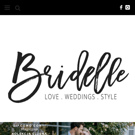
#10YEARSBRI
INFO
O NAS
KONTAKT
REKLAMA
ADVERTISING
BRICREATIVES
ZGŁOSZENIA