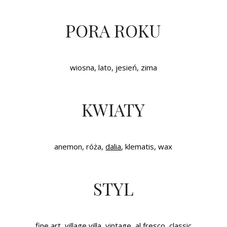
PORA ROKU
wiosna, lato, jesień, zima
KWIATY
anemon, róża,
dalia
, klematis, wax
STYL
fine art, village villa, vintage, al fresco, classic