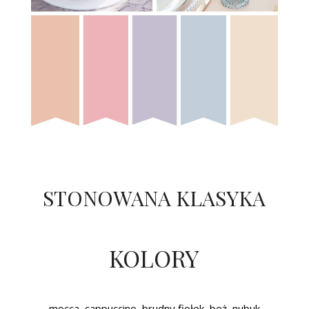
STONOWANA KLASYKA
KOLORY
mocca, cappuccino, brudny fiołek, beż, nubuk