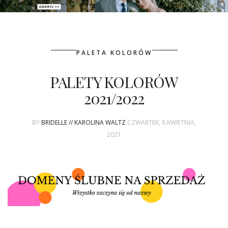
PATRONAT
PALETA KOLORÓW
SPONSORING
PALETY KOLORÓW
KONKURSY
2021/2022
KSIĄŻKI BRIDELLE
BY
BRIDELLE // KAROLINA WALTZ
CZWARTEK, 8 KWIETNIA,
POLECANE FIRMY
2021
WASZE ŚLUBY
{HOT SEXY BEST}
BRI GROUP