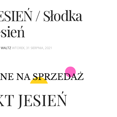
SIEŃ / Słodka
esień
A WALTZ
WTOREK, 31 SIERPNIA, 2021
T JESIEŃ