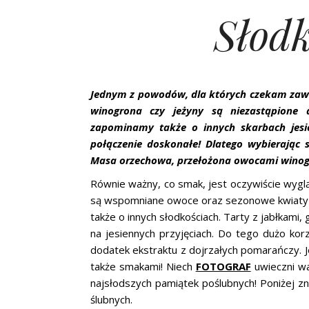
Słodk
Jednym z powodów, dla których czekam zawsze
winogrona czy jeżyny są niezastąpione d
zapominamy także o innych skarbach jesien
połączenie doskonałe! Dlatego wybierając
Masa orzechowa, przełożona owocami winogr
Równie ważny, co smak, jest oczywiście wyglą
są wspomniane owoce oraz sezonowe kwiaty – 
także o innych słodkościach. Tarty z jabłkami,
na jesiennych przyjęciach. Do tego dużo ko
dodatek ekstraktu z dojrzałych pomarańczy. Je
także smakami! Niech
FOTOGRAF
uwieczni wa
najsłodszych pamiątek poślubnych! Poniżej zn
ślubnych.