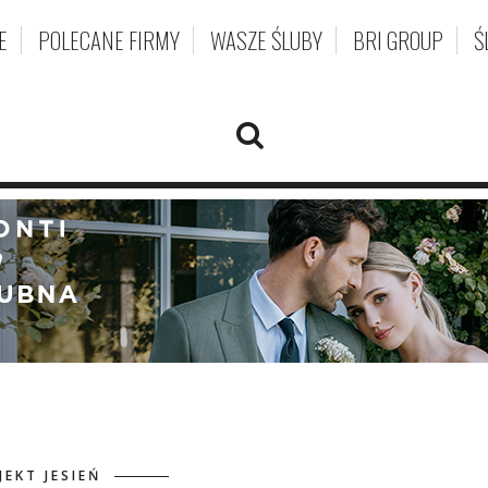
E
POLECANE FIRMY
WASZE ŚLUBY
BRI GROUP
Ś
JEKT JESIEŃ