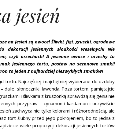
a jesień
 na jesień są owoce! Śliwki, figi, gruszki, ogrodowe
o dekoracji jesiennych słodkości weselnych! Nie
i, czyli orzechach! A jesienne owoce i orzechy to
 smak jesiennego tortu, postaw na sezonowe smaki!
on to jeden z najbardziej niezwykłych smaków!
d tortu. Najczęściej i najchętniej wybierane do ozdoby
dalie, słoneczniki,
lawenda
. Poza tortem, pamiętajcie
 gruszkami i śliwkami z kruszonką sprawdzą się genialnie
rzennych przypraw – cynamon i kardamon i oczywiście
sień zachwyca nie tylko kolorami i różnorodnością, ale
sz tort ślubny przed jego pokrojeniem, bo to jedna z
ajdziecie wiele propozycji dekoracji jesiennych tortów