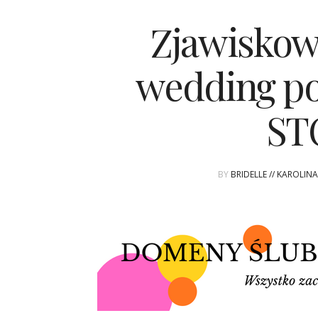
Zjawiskow
wedding po
ST
BY
BRIDELLE // KAROLIN