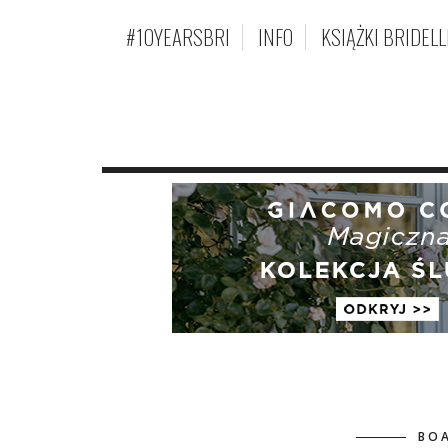
#10YEARSBRI
INFO
KSIĄŻKI BRIDELL
BO