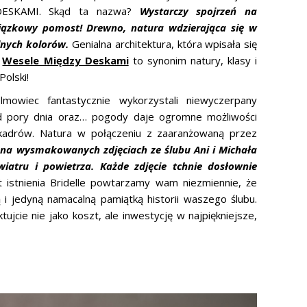
 DESKAMI. Skąd ta nazwa?
Wystarczy spojrzeń na
wiązkowy pomost! Drewno, natura wdzierająca się w
nych kolorów.
Genialna architektura, która wpisała się
.
Wesele Między Deskami
to synonim natury, klasy i
olski!
mowiec fantastycznie wykorzystali niewyczerpany
 od pory dnia oraz… pogody daje ogromne możliwości
 kadrów. Natura w połączeniu z zaaranżowaną przez
 na wysmakowanych zdjęciach ze ślubu Ani i Michała
wiatru i powietrza. Każde zdjęcie tchnie dosłownie
 istnienia Bridelle powtarzamy wam niezmiennie, że
 i jedyną namacalną pamiątką historii waszego ślubu.
ujcie nie jako koszt, ale inwestycję w najpiękniejsze,