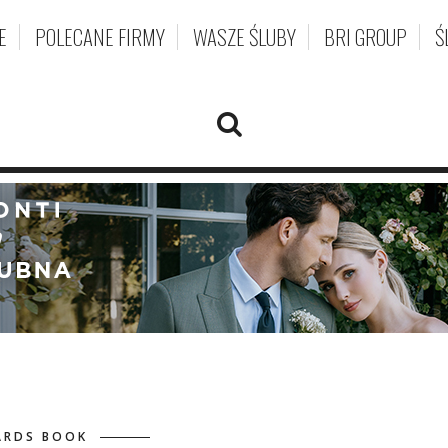
E
POLECANE FIRMY
WASZE ŚLUBY
BRI GROUP
Ś
ARDS BOOK