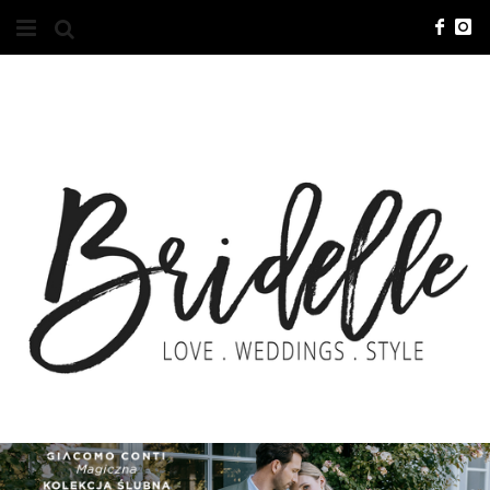
#10YEARSBRI
INFO
O NAS
KONTAKT
REKLAMA
ADVERTISING
BRICREATIVES
ZGŁOSZENIA