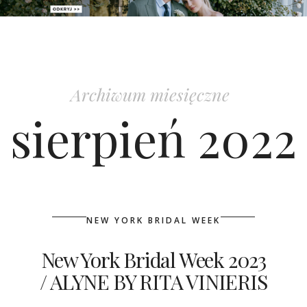
PATRONAT
SPONSORING
Archiwum miesięczne
KONKURSY
sierpień 2022
KSIĄŻKI BRIDELLE
POLECANE FIRMY
WASZE ŚLUBY
NEW YORK BRIDAL WEEK
{HOT SEXY BEST}
New York Bridal Week 2023
/ ALYNE BY RITA VINIERIS
BRI GROUP