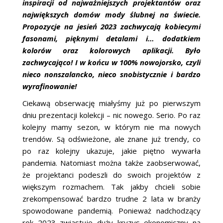
inspiracji od najważniejszych projektantów oraz
największych domów mody ślubnej na świecie.
Propozycje na jesień 2023 zachwycają kobiecymi
fasonami, pięknymi detalami i… dodatkiem
kolorów oraz kolorowych aplikacji. Było
zachwycająco! I w końcu w 100% nowojorsko, czyli
nieco nonszalancko, nieco snobistycznie i bardzo
wyrafinowanie!
Ciekawą obserwację miałyśmy już po pierwszym
dniu prezentacji kolekcji – nic nowego. Serio. Po raz
kolejny mamy sezon, w którym nie ma nowych
trendów. Są odświeżone, ale znane już trendy, co
po raz kolejny ukazuje, jakie piętno wywarła
pandemia. Natomiast można także zaobserwować,
że projektanci podeszli do swoich projektów z
większym rozmachem. Tak jakby chcieli sobie
zrekompensować bardzo trudne 2 lata w branży
spowodowane pandemią. Ponieważ nadchodzący
rok 2023 zwiastuje duży kryzys ekonomiczny na