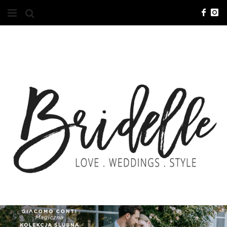
#10YEARSBRI
INFO
O NAS
KONTAKT
REKLAMA
ADVERTISING
BRICREATIVES
ZGŁOSZENIA