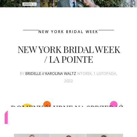
PATRONAT
NEW YORK BRIDAL WEEK
SPONSORING
NEW YORK BRIDAL WEEK
KONKURSY
/ LA POINTE
KSIĄŻKI BRIDELLE
BY
BRIDELLE // KAROLINA WALTZ
WTOREK, 1 LISTOPADA,
POLECANE FIRMY
2022
WASZE ŚLUBY
{HOT SEXY BEST}
BRI GROUP