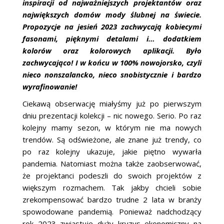
inspiracji od najważniejszych projektantów oraz
największych domów mody ślubnej na świecie.
Propozycje na jesień 2023 zachwycają kobiecymi
fasonami, pięknymi detalami i… dodatkiem
kolorów oraz kolorowych aplikacji. Było
zachwycająco! I w końcu w 100% nowojorsko, czyli
nieco nonszalancko, nieco snobistycznie i bardzo
wyrafinowanie!
Ciekawą obserwację miałyśmy już po pierwszym
dniu prezentacji kolekcji – nic nowego. Serio. Po raz
kolejny mamy sezon, w którym nie ma nowych
trendów. Są odświeżone, ale znane już trendy, co
po raz kolejny ukazuje, jakie piętno wywarła
pandemia. Natomiast można także zaobserwować,
że projektanci podeszli do swoich projektów z
większym rozmachem. Tak jakby chcieli sobie
zrekompensować bardzo trudne 2 lata w branży
spowodowane pandemią. Ponieważ nadchodzący
rok 2023 zwiastuje duży kryzys ekonomiczny na