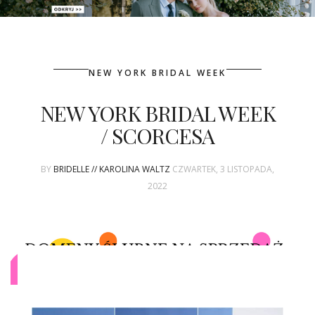
PATRONAT
NEW YORK BRIDAL WEEK
SPONSORING
NEW YORK BRIDAL WEEK
KONKURSY
/ SCORCESA
KSIĄŻKI BRIDELLE
BY
BRIDELLE // KAROLINA WALTZ
CZWARTEK, 3 LISTOPADA,
POLECANE FIRMY
2022
WASZE ŚLUBY
{HOT SEXY BEST}
BRI GROUP