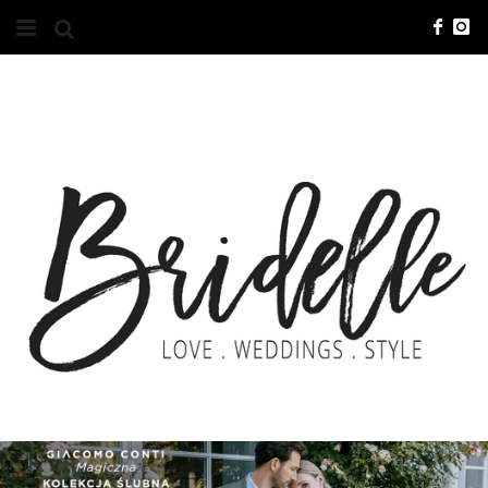
#10YEARSBRI
INFO
O NAS
KONTAKT
REKLAMA
ADVERTISING
BRICREATIVES
ZGŁOSZENIA