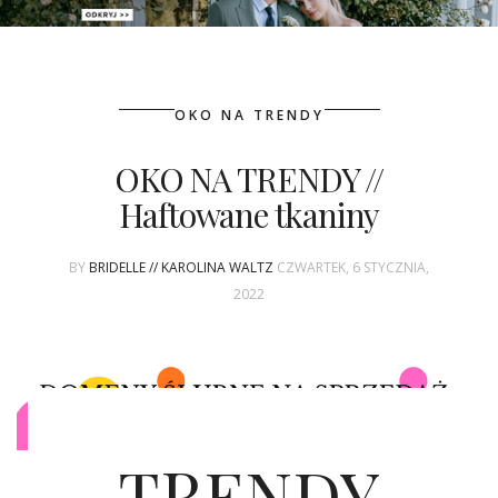
PATRONAT
OKO NA TRENDY
SPONSORING
OKO NA TRENDY //
KONKURSY
Haftowane tkaniny
KSIĄŻKI BRIDELLE
BY
BRIDELLE // KAROLINA WALTZ
CZWARTEK, 6 STYCZNIA,
POLECANE FIRMY
2022
WASZE ŚLUBY
{HOT SEXY BEST}
BRI GROUP
TRENDY