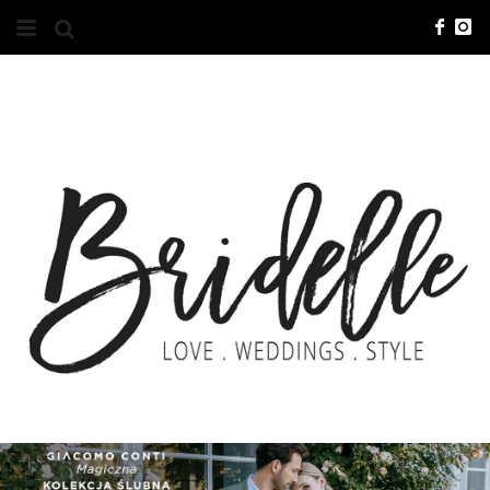
#10YEARSBRI
INFO
O NAS
KONTAKT
REKLAMA
ADVERTISING
BRICREATIVES
ZGŁOSZENIA