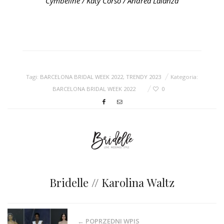
Cymbeline / Katy Corso / Andrea Lalanza
Tagi:
BARCELONA BRIDAL WEEK 2022
,
TRENDY 2023
Kategoria:
BARCELONA BRIDAL WEEK 2022
0
Bridelle // Karolina Waltz
← POPRZEDNI WPIS