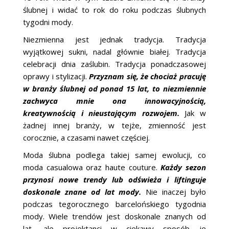
ślubnej i widać to rok do roku podczas ślubnych
tygodni mody.
Niezmienna jest jednak tradycja. Tradycja
wyjątkowej sukni, nadal głównie białej. Tradycja
celebracji dnia zaślubin. Tradycja ponadczasowej
oprawy i stylizacji.
Przyznam się, że chociaż pracuję
w branży ślubnej od ponad 15 lat, to niezmiennie
zachwyca mnie ona innowacyjnością,
kreatywnością i nieustającym rozwojem.
Jak w
żadnej innej branży, w tejże, zmienność jest
corocznie, a czasami nawet częściej.
Moda ślubna podlega takiej samej ewolucji, co
moda casualowa oraz haute couture.
Każdy sezon
przynosi nowe trendy lub odświeża i liftinguje
doskonale znane od lat mody.
Nie inaczej było
podczas tegorocznego barcelońskiego tygodnia
mody. Wiele trendów jest doskonale znanych od
lat, ale projektanci w ciekawy sposób je