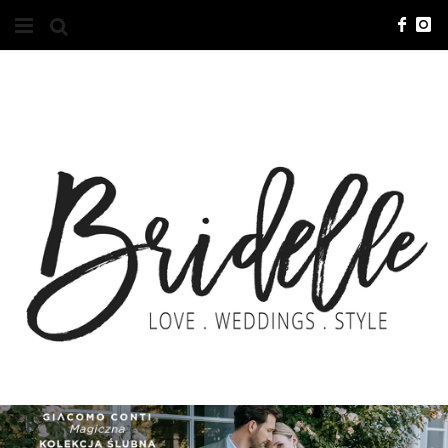
#10YEARSBRI
INFO
O NAS
KONTAKT
REKLAMA
ADVERTISING
BRICREATIVES
ZGŁOSZENIA