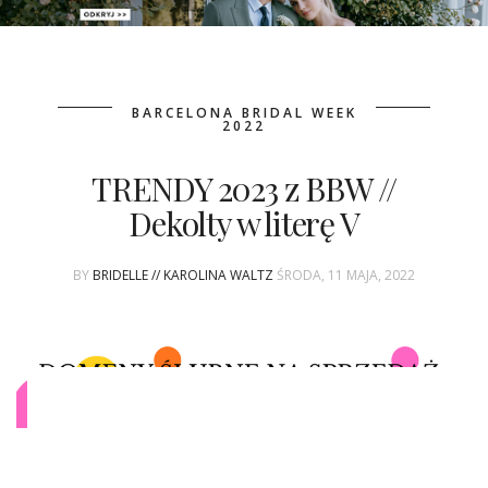
PATRONAT
BARCELONA BRIDAL WEEK
SPONSORING
2022
TRENDY 2023 z BBW //
KONKURSY
Dekolty w literę V
KSIĄŻKI BRIDELLE
BY
BRIDELLE // KAROLINA WALTZ
ŚRODA, 11 MAJA, 2022
POLECANE FIRMY
WASZE ŚLUBY
{HOT SEXY BEST}
BRI GROUP