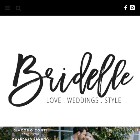
#10YEARSBRI
INFO
O NAS
KONTAKT
REKLAMA
ADVERTISING
BRICREATIVES
ZGŁOSZENIA