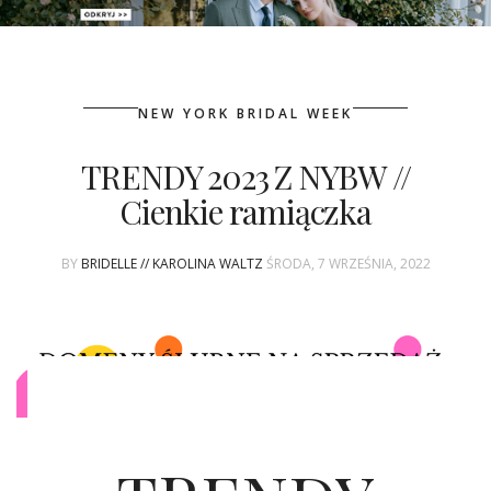
PATRONAT
NEW YORK BRIDAL WEEK
SPONSORING
TRENDY 2023 Z NYBW //
KONKURSY
Cienkie ramiączka
KSIĄŻKI BRIDELLE
BY
BRIDELLE // KAROLINA WALTZ
ŚRODA, 7 WRZEŚNIA, 2022
POLECANE FIRMY
WASZE ŚLUBY
{HOT SEXY BEST}
BRI GROUP