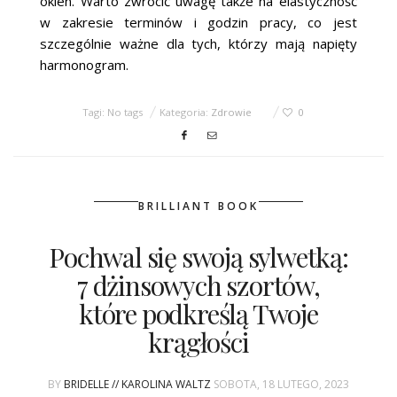
okien. Warto zwrócić uwagę także na elastyczność
w zakresie terminów i godzin pracy, co jest
szczególnie ważne dla tych, którzy mają napięty
harmonogram.
Tagi: No tags
Kategoria:
Zdrowie
0
BRILLIANT BOOK
Pochwal się swoją sylwetką:
7 dżinsowych szortów,
które podkreślą Twoje
krągłości
BY
BRIDELLE // KAROLINA WALTZ
SOBOTA, 18 LUTEGO, 2023