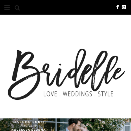
#10YEARSBRI
INFO
O NAS
KONTAKT
REKLAMA
ADVERTISING
BRICREATIVES
ZGŁOSZENIA