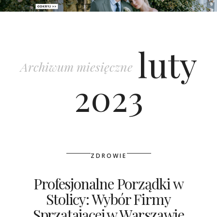
PATRONAT
luty
SPONSORING
Archiwum miesięczne
KONKURSY
2023
KSIĄŻKI BRIDELLE
POLECANE FIRMY
WASZE ŚLUBY
ZDROWIE
{HOT SEXY BEST}
Profesjonalne Porządki w
Stolicy: Wybór Firmy
BRI GROUP
Sprzątającej w Warszawie