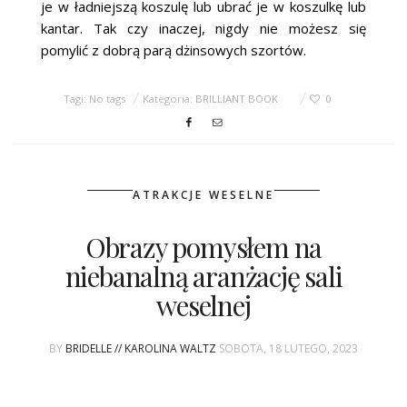
je w ładniejszą koszulę lub ubrać je w koszulkę lub
kantar. Tak czy inaczej, nigdy nie możesz się
pomylić z dobrą parą dżinsowych szortów.
Tagi: No tags
Kategoria:
BRILLIANT BOOK
0
ATRAKCJE WESELNE
Obrazy pomysłem na
niebanalną aranżację sali
weselnej
BY
BRIDELLE // KAROLINA WALTZ
SOBOTA, 18 LUTEGO, 2023