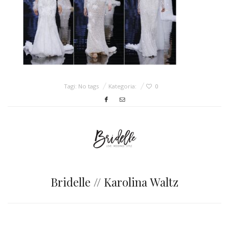
ŚLUBNE STYLE
MAGAZYNY
ARCHIWUM
Tagi: No tags
Kategoria:
0
Bridelle // Karolina Waltz