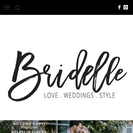
#10YEARSBRI
INFO
O NAS
KONTAKT
REKLAMA
ADVERTISING
BRICREATIVES
ZGŁOSZENIA