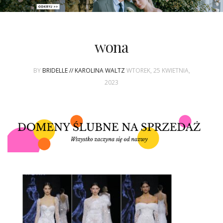
PATRONAT
wona
SPONSORING
BY
BRIDELLE // KAROLINA WALTZ
WTOREK, 25 KWIETNIA,
KONKURSY
2023
KSIĄŻKI BRIDELLE
POLECANE FIRMY
WASZE ŚLUBY
{HOT SEXY BEST}
BRI GROUP