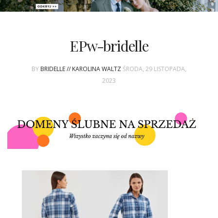
PATRONAT
EPw-bridelle
SPONSORING
BY
BRIDELLE // KAROLINA WALTZ
ŚRODA, 29 LISTOPADA,
KONKURSY
2023
KSIĄŻKI BRIDELLE
POLECANE FIRMY
WASZE ŚLUBY
{HOT SEXY BEST}
BRI GROUP