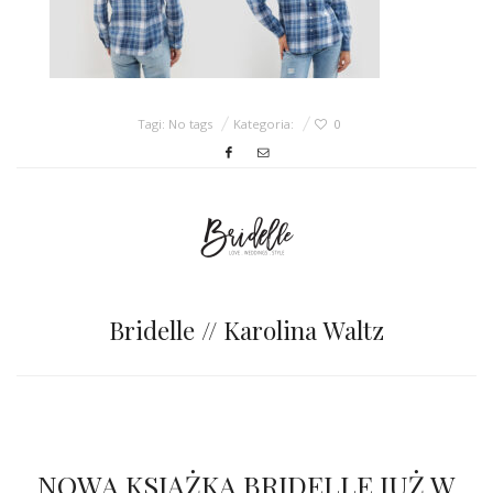
ŚLUBNE STYLE
MAGAZYNY
ARCHIWUM
Tagi: No tags
Kategoria:
0
Bridelle // Karolina Waltz
NOWA KSIĄŻKA BRIDELLE JUŻ W