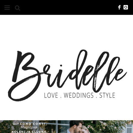
#10YEARSBRI
INFO
O NAS
KONTAKT
REKLAMA
ADVERTISING
BRICREATIVES
ZGŁOSZENIA