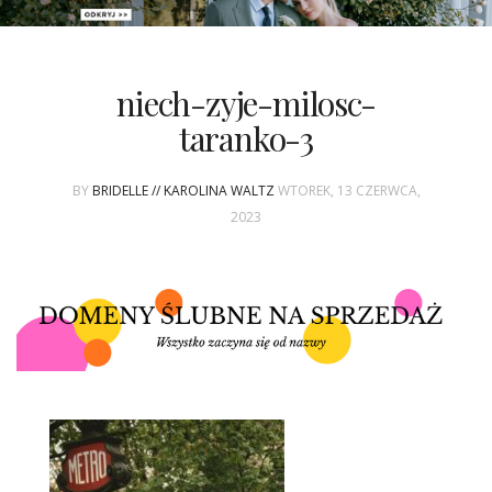
PATRONAT
niech-zyje-milosc-
SPONSORING
taranko-3
KONKURSY
BY
BRIDELLE // KAROLINA WALTZ
WTOREK, 13 CZERWCA,
2023
KSIĄŻKI BRIDELLE
POLECANE FIRMY
WASZE ŚLUBY
{HOT SEXY BEST}
BRI GROUP