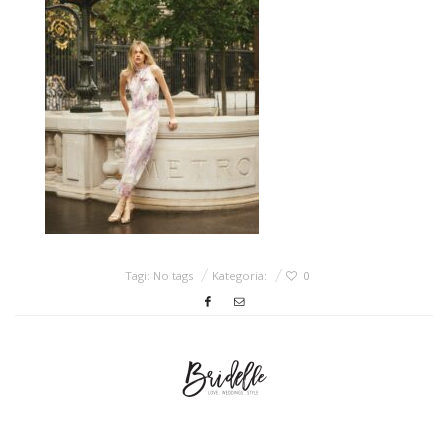
ŚLUBNE STYLE
MAGAZYNY
ARCHIWUM
Tagi: No tags
Kategoria:
0