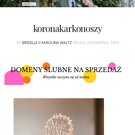
PATRONAT
koronakarkonoszy
SPONSORING
BY
BRIDELLE // KAROLINA WALTZ
ŚRODA, 26 KWIETNIA, 2023
KONKURSY
KSIĄŻKI BRIDELLE
POLECANE FIRMY
WASZE ŚLUBY
{HOT SEXY BEST}
BRI GROUP