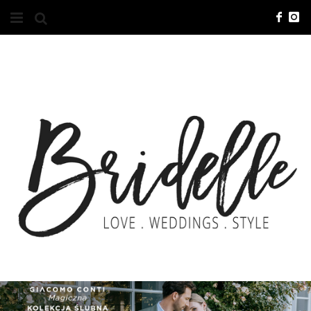
#10YEARSBRI
INFO
O NAS
KONTAKT
REKLAMA
ADVERTISING
BRICREATIVES
ZGŁOSZENIA