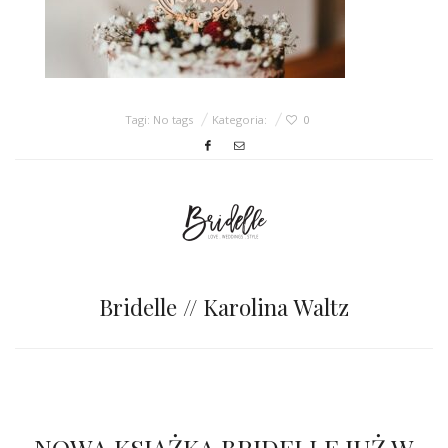
ŚLUBNE STYLE
MAGAZYNY
ARCHIWUM
Tagi: No tags
Kategoria:
0
Bridelle // Karolina Waltz
NOWA KSIĄŻKA BRIDELLE JUŻ W