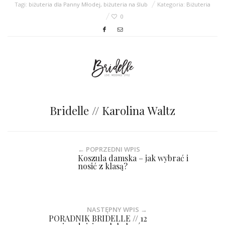
Tagi:
biżuteria dla Panny Młodej
,
biżuteria na ślub
Kategoria:
Biżuteria
0
Bridelle // Karolina Waltz
← POPRZEDNI WPIS
Koszula damska – jak wybrać i
nosić z klasą?
NASTĘPNY WPIS →
PORADNIK BRIDELLE // 12