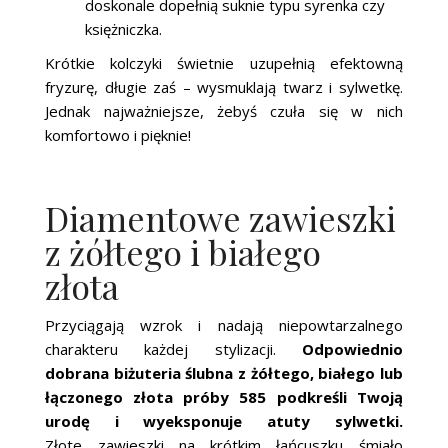
doskonale dopełnią suknie typu syrenka czy
księżniczka.
Krótkie kolczyki świetnie uzupełnią efektowną
fryzurę, długie zaś – wysmuklają twarz i sylwetkę.
Jednak najważniejsze, żebyś czuła się w nich
komfortowo i pięknie!
Diamentowe zawieszki
z żółtego i białego
złota
Przyciągają wzrok i nadają niepowtarzalnego
charakteru każdej stylizacji.
Odpowiednio
dobrana biżuteria ślubna z żółtego, białego lub
łączonego złota próby 585 podkreśli Twoją
urodę i wyeksponuje atuty sylwetki.
Złote
zawieszki
na krótkim łańcuszku śmiało