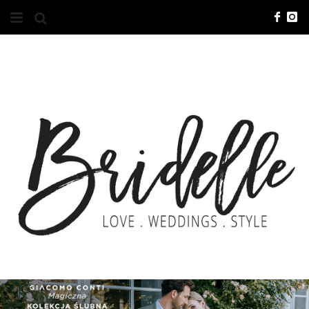
#10YEARSBRI
INFO
O NAS
KONTAKT
REKLAMA
ADVERTISING
BRICREATIVES
ZGŁOSZENIA