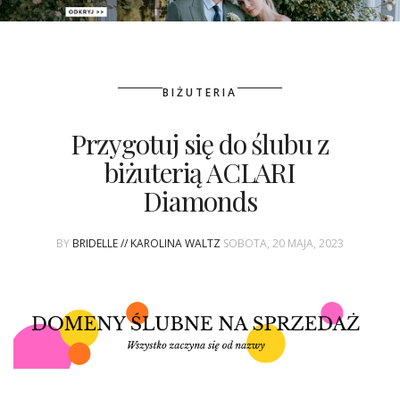
PATRONAT
BIŻUTERIA
SPONSORING
Przygotuj się do ślubu z
KONKURSY
biżuterią ACLARI
KSIĄŻKI BRIDELLE
Diamonds
POLECANE FIRMY
BY
BRIDELLE // KAROLINA WALTZ
SOBOTA, 20 MAJA, 2023
WASZE ŚLUBY
{HOT SEXY BEST}
BRI GROUP