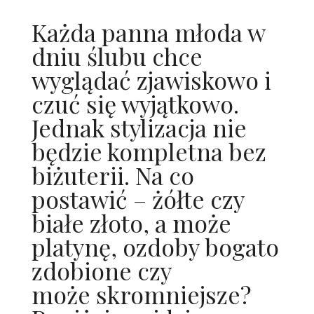
ŚLUBNE STYLE
Każda panna młoda w
MAGAZYNY
dniu ślubu chce
wyglądać zjawiskowo i
ARCHIWUM
czuć się wyjątkowo.
Jednak stylizacja nie
będzie kompletna bez
biżuterii. Na co
postawić – żółte czy
białe złoto, a może
platynę, ozdoby bogato
zdobione czy
może skromniejsze?