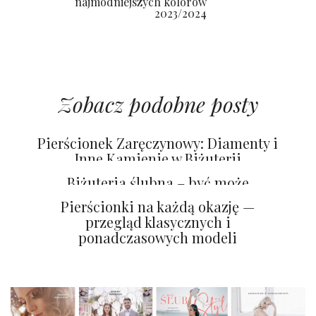
najmodniejszych kolorów
2023/2024
Zobacz podobne posty
Pierścionek Zaręczynowy: Diamenty i
Inne Kamienie w Biżuterii
Zaręczynowej
Biżuteria ślubna – być może
najważniejsza w Twoim życiu
Pierścionki na każdą okazję —
przegląd klasycznych i
ponadczasowych modeli