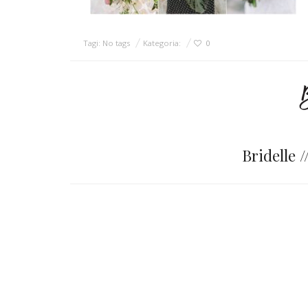
Tagi: No tags
Kategoria:
0
Bridelle 