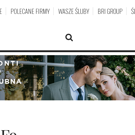
E
POLECANE FIRMY
WASZE ŚLUBY
BRI GROUP
Ś