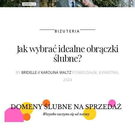
PATRONAT
BIŻUTERIA
SPONSORING
Jak wybrać idealne obrączki
KONKURSY
ślubne?
KSIĄŻKI BRIDELLE
BY
BRIDELLE // KAROLINA WALTZ
PONIEDZIAŁEK, 8 KWIETNIA,
POLECANE FIRMY
2024
WASZE ŚLUBY
{HOT SEXY BEST}
BRI GROUP