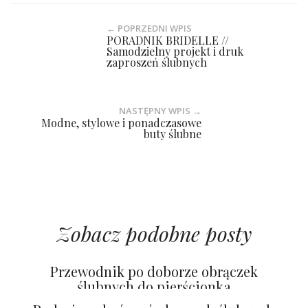
← POPRZEDNI WPIS
PORADNIK BRIDELLE //
Samodzielny projekt i druk
zaproszeń ślubnych
NASTĘPNY WPIS →
Modne, stylowe i ponadczasowe
buty ślubne
Zobacz podobne posty
Przewodnik po doborze obrączek
ślubnych do pierścionka
zaręczynowego OMARA JEWELRY