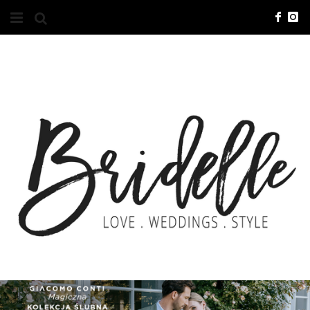
#10YEARSBRI
INFO
O NAS
KONTAKT
REKLAMA
ADVERTISING
BRICREATIVES
ZGŁOSZENIA